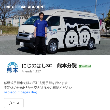
にじのはしSC 熊本分院
Friends
1,157
移動式手術車で猫の不妊去勢手術を行います
不定休のためHPから空き状況をご確認ください
nsc-about.pages.dev/
Chat