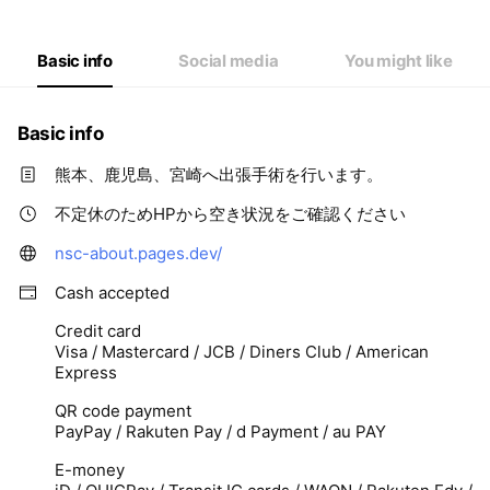
Basic info
Social media
You might like
Basic info
熊本、鹿児島、宮崎へ出張手術を行います。
不定休のためHPから空き状況をご確認ください
nsc-about.pages.dev/
Cash accepted
Credit card
Visa / Mastercard / JCB / Diners Club / American
Express
QR code payment
PayPay / Rakuten Pay / d Payment / au PAY
E-money