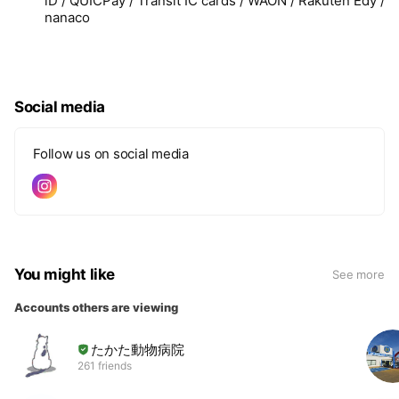
iD / QUICPay / Transit IC cards / WAON / Rakuten Edy /
nanaco
Social media
Follow us on social media
You might like
See more
Accounts others are viewing
たかた動物病院
261 friends