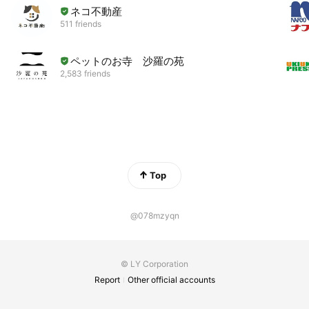
ネコ不動産
511 friends
ペットのお寺 沙羅の苑
2,583 friends
Top
@078mzyqn
© LY Corporation
Report
Other official accounts