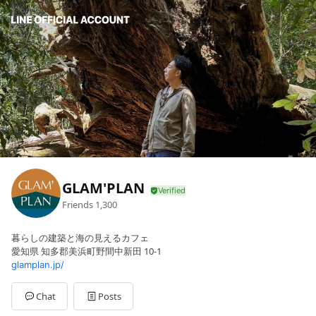
GLAM'PLAN
Friends
1,300
暮らしの建築と海の見えるカフェ
愛知県 知多郡美浜町野間中新田 10-1
glamplan.jp/
Chat
Posts