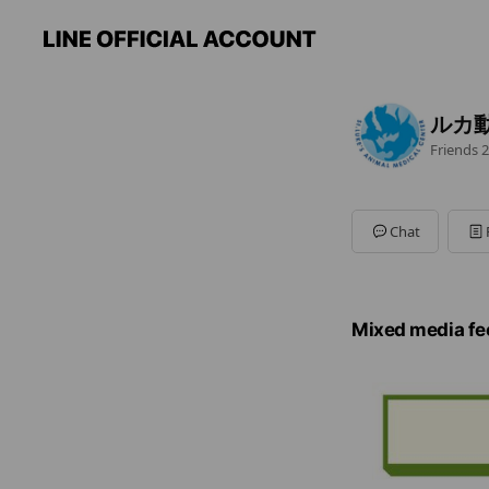
ルカ
Friends
2
Chat
Mixed media fe