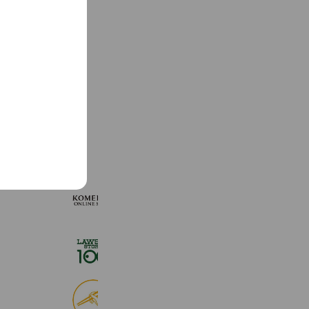
See more
KOMEHYO ONLINE STORE
654,947 friends
ローソンストア１００
2,725,061 friends
食べログ
9,033,836 friends