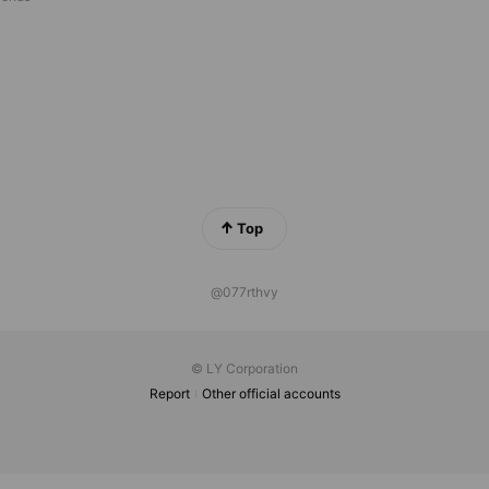
Top
@077rthvy
© LY Corporation
Report
Other official accounts