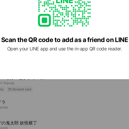
Scan the QR code to add as a friend on LINE
Open your LINE app and use the in-app QR code reader.
e viewing
バーサル・ピクチャーズ
1 friends
ns
Reward card
ドラ
iends
ゲの鬼太郎 妖怪横丁
riends