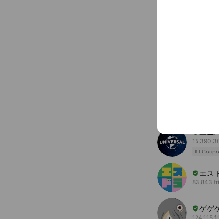
You might like
Accounts others ar
ユニ
15,390,30
Coupo
エス
83,843 fr
ゲゲ
124,115 f