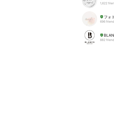
1,622 frie
フォト
696 frien
BLAN
882 frien