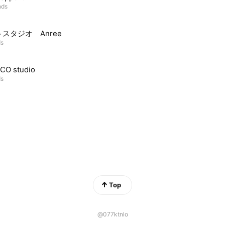
nds
スタジオ Anree
ds
CO studio
ds
Top
@077ktnlo