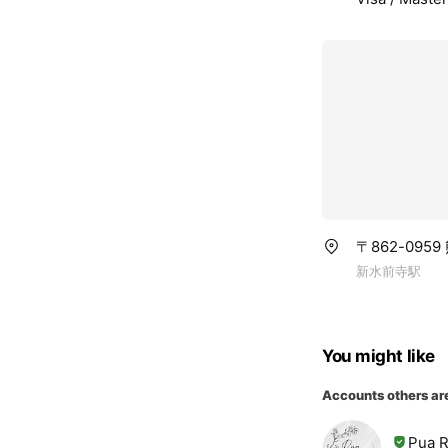
〒862-095
新水前寺駅
You might like
Accounts others ar
Pua R