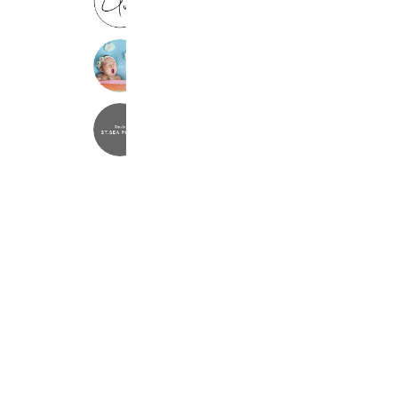
173 friends
FamilyPhotoBEO
473 friends
St.sea Photo
3,141 friends