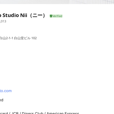
o Studio Nii（ニー）
,013
2-1-1 白山堂ビル 102
to.com
ed
rcard / JCB / Diners Club / American Express