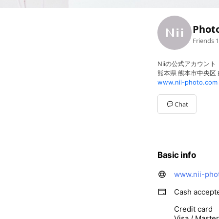
Phot
Friends
1
Niiの公式アカウント
熊本県 熊本市中央区 白山
www.nii-photo.com
Chat
Basic info
www.nii-pho
Cash accept
Credit card
Visa / Maste