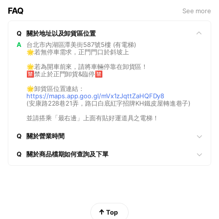
FAQ
See more
Q
關於地址以及卸貨區位置
A
台北市內湖區潭美街587號5樓 (有電梯)
🌟若無停車需求，正門門口於斜坡上
🌟若為開車前來，請將車輛停靠在卸貨區！
🈲️禁止於正門卸貨&臨停🈲️
🌟卸貨區位置連結：
https://maps.app.goo.gl/mVx1zJqttZaHQFDy8
(安康路228巷21弄，路口白底紅字招牌KH鐵皮屋轉進巷子)
並請搭乘「最右邊」上面有貼好運道具之電梯！
Q
關於營業時間
Q
關於商品檔期如何查詢及下單
Top