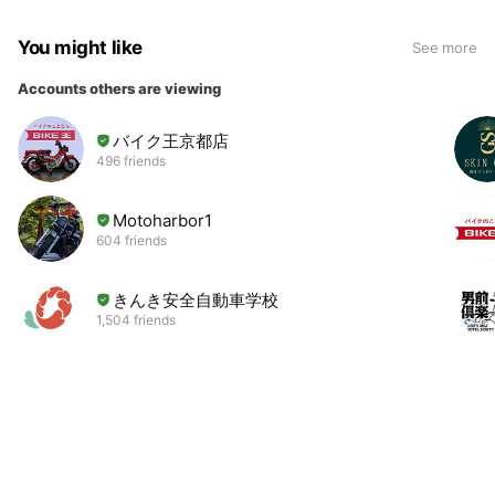
You might like
See more
Accounts others are viewing
バイク王京都店
496 friends
Motoharbor1
604 friends
きんき安全自動車学校
1,504 friends