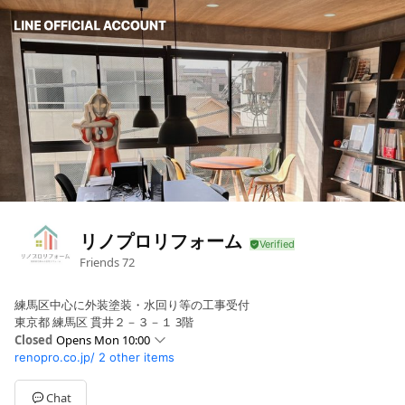
リノプロリフォーム
Friends
72
練馬区中心に外装塗装・水回り等の工事受付
東京都 練馬区 貫井２－３－１ 3階
Closed
Opens Mon 10:00
renopro.co.jp/
2 other items
Sun
Closed
Mon
10:00 - 18:00
Tue
10:00 - 18:00
Chat