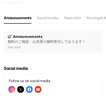
Wed
10:00 - 18:00
Thu
10:00 - 18:00
Fri
10:00 - 18:00
Sat
Closed
Announcements
Social media
Basic info
You might l
土日祝は店舗休業日ですが、予約あれば来店可能です。
N
Announcements
New
o
無料のご相談・お見積り随時受付しております！
t
See more
i
c
e
Social media
Follow us on social media