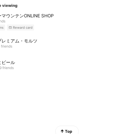
e viewing
マウンテンONLINE SHOP
ends
ns
Reward card
プレミアム・モルツ
 friends
ヒビール
9 friends
Top