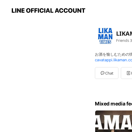
LIKA
Friends
3
お酒を愉しむための情
cavatappi.likaman.co
Chat
Mixed media fe