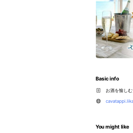
Basic info
お酒を愉しむ
cavatappi.lik
You might like