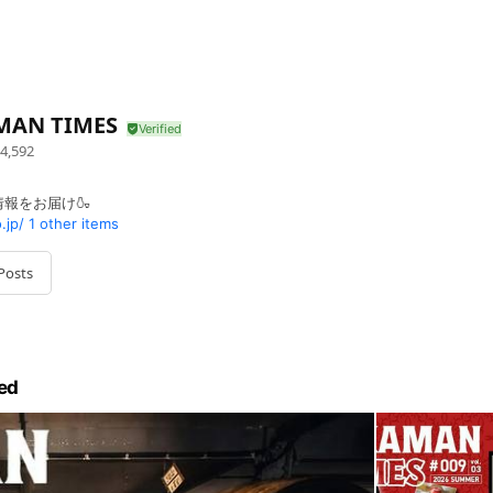
MAN TIMES
4,592
報をお届け🍶
.jp/
1 other items
Posts
ed