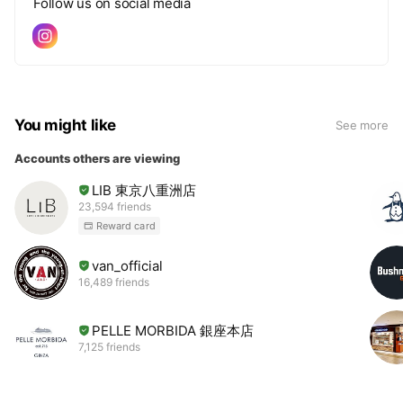
Follow us on social media
You might like
See more
Accounts others are viewing
LIB 東京八重洲店
23,594 friends
Reward card
van_official
16,489 friends
PELLE MORBIDA 銀座本店
7,125 friends