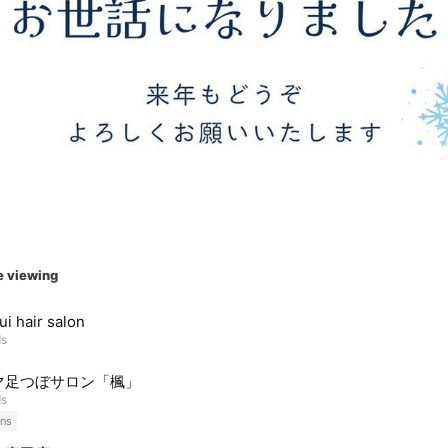
e viewing
ui hair salon
ds
マ足つぼサロン「楓」
ds
ns