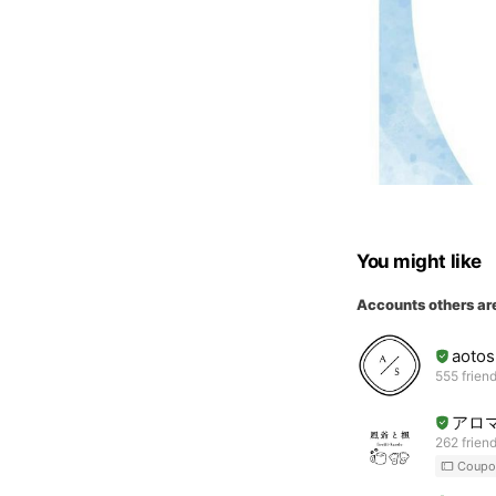
You might like
Accounts others ar
aotos
555 frien
アロ
262 frien
Coupo