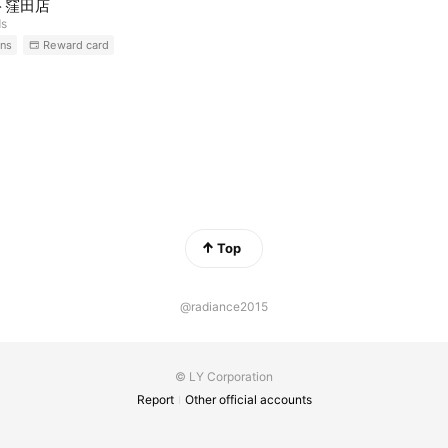
ト窪田店
ds
ns
Reward card
Top
@radiance2015
© LY Corporation
Report
Other official accounts