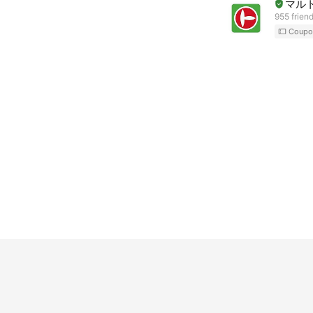
マル
955 frien
Coupo