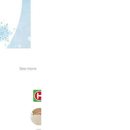
See more
マルト四倉店
904 friends
Coupons
Reward card
salon mano🌿
566 friends