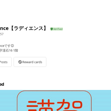
iAnce【ラディエンス】
57
ceです😊
濡石16 1階
Posts
Reward cards
ed