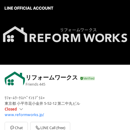
リフォームワークス
Friends
445
ﾘﾌｫｰﾑﾜｰｸｽ/ﾍﾟｲﾝﾄﾌﾟﾗｽ+
東京都 小平市花小金井 5-52-12 第二中丸ビル
Closed
www.reformworks.jp/
Sun
Closed
Mon
09:00 - 18:00
Tue
09:00 - 18:00
Chat
LINE Call (free)