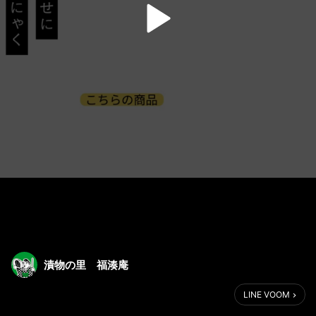
漬物の里 福湊庵
LINE VOOM