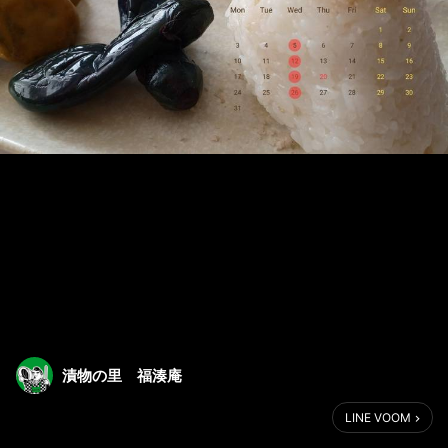
漬物の里 福湊庵
LINE VOOM