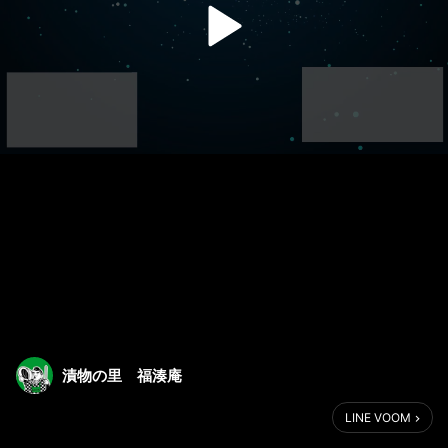
漬物の里 福湊庵
LINE VOOM