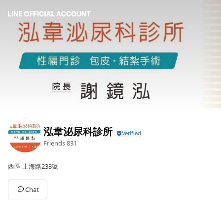
泓韋泌尿科診所
Friends
831
西區 上海路233號
Chat