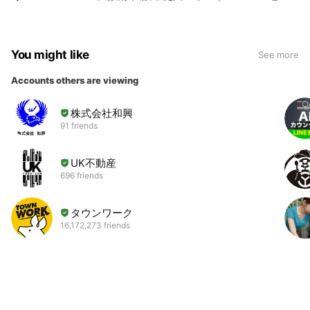
You might like
See more
Accounts others are viewing
株式会社和興
91 friends
UK不動産
696 friends
タウンワーク
16,172,273 friends