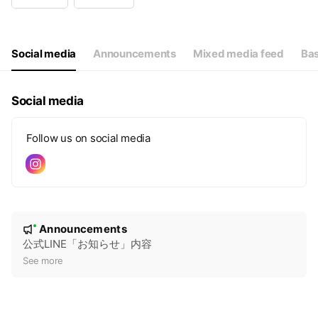
Wed
10:00 - 19:00
Thu
10:00 - 19:00
Fri
10:00 - 19:00
Sat
10:00 - 19:00
Social media
Announcements
Mixed media feed
Bas
Social media
Follow us on social media
N
Announcements
New
o
公式LINE「お知らせ」内容
t
See more
i
c