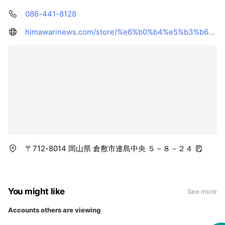
086-441-8128
himawarinews.com/store/%e6%b0%b4%e5%b3%b6%e5%ba%97/
〒712-8014 岡山県 倉敷市連島中央 ５－８－２４
You might like
See more
Accounts others are viewing