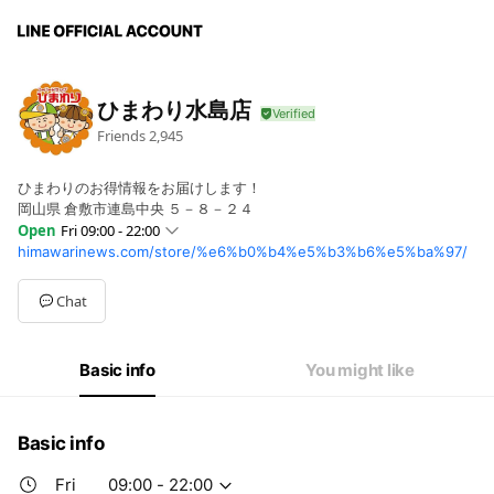
ひまわり水島店
Friends
2,945
ひまわりのお得情報をお届けします！
岡山県 倉敷市連島中央 ５－８－２４
Open
Fri 09:00 - 22:00
himawarinews.com/store/%e6%b0%b4%e5%b3%b6%e5%ba%97/
Mon
09:00 - 22:00
Tue
09:00 - 22:00
Wed
09:00 - 22:00
Chat
Thu
09:00 - 22:00
Fri
09:00 - 22:00
Sat
09:00 - 22:00
Basic info
You might like
Sun
09:00 - 22:00
Basic info
Fri
09:00 - 22:00