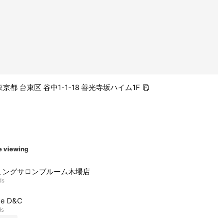
1 東京都 台東区 谷中1-1-18 善光寺坂ハイム1F
e viewing
ミングサロンブルーム木場店
ds
ne D&C
ds