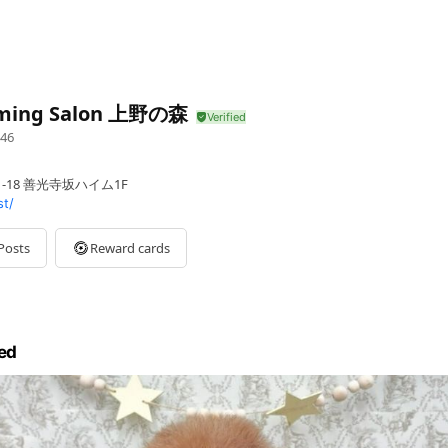
ming Salon 上野の森
46
1-18 善光寺坂ハイム1F
st/
Posts
Reward cards
ed