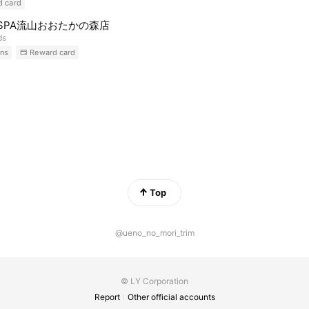
d card
-SPA流山おおたかの森店
ds
ns
Reward card
Top
@ueno_no_mori_trim
© LY Corporation
Report
Other official accounts