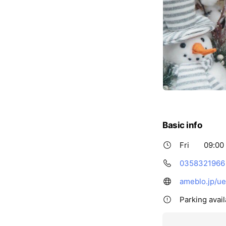
Basic info
Fri
09:00 
0358321966
ameblo.jp/ue
Parking avail