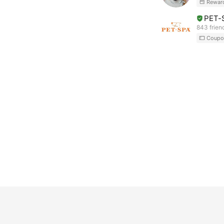
Rewar
PET
843 frien
Coupo