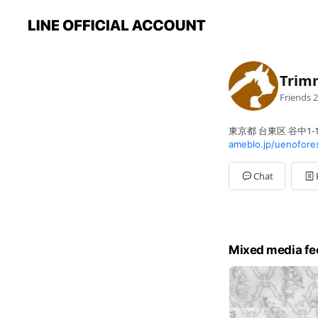
Trim
Friends
2
東京都 台東区 谷中1-
ameblo.jp/uenofore
Chat
Mixed media fe