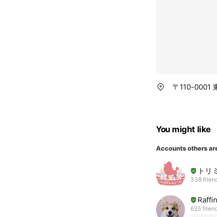
〒110-000
You might like
Accounts others ar
トリ
338 frien
Raffi
635 frien