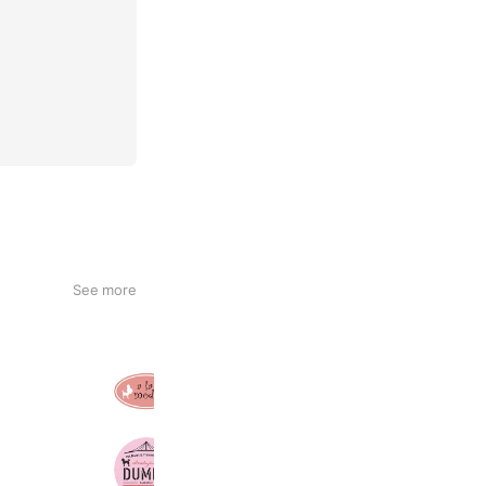
See more
アラモード松戸店
1,337 friends
麻布十番ダンボ市川店
565 friends