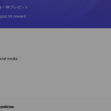
-days.com/a-02/
cial media
 policies