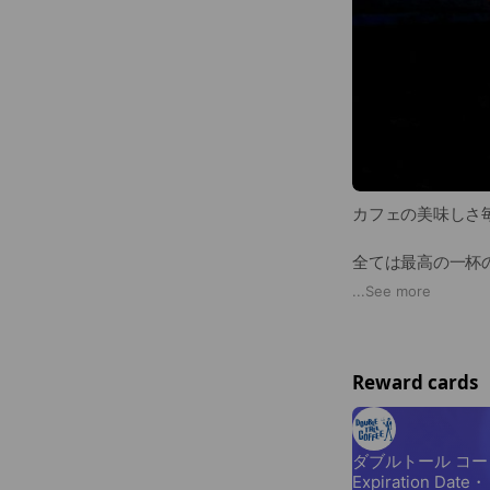
カフェの美味しさ毎月ご自
全ては最高の一杯
『キング・オブ・
...
See more
自社焙煎所”The Cof
ロースティング・
Reward cards
“焦げ臭さや炭のよ
く”ような深煎り
そのダブルトール
ぜひご家庭でも最高