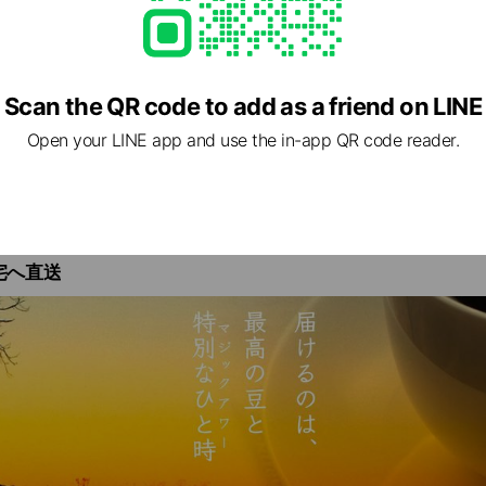
Scan the QR code to add as a friend on LINE
〉
のハイライトで確認する▼
Open your LINE app and use the in-app QR code reader.
gram.com/doubletall_stoked_coffee/
認する▼
ee-industry.com/doubletallcoffee/doubletall-coffee/
宅へ直送