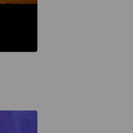
ー豆は、渋谷にある
。
余韻がしっかりと続
します。