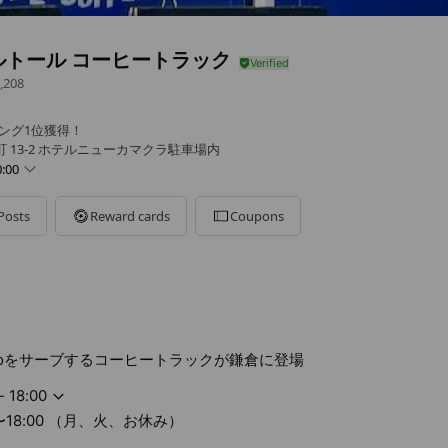
ルトール コーヒートラック
,208
キング1位獲得！
 13-2 ホテルニューカマクラ駐車場内
:00
Posts
Reward cards
Coupons
00 （月、火、お休み）
essoをサーブするコーヒートラックが鎌倉に登場
- 18:00
00〜18:00 （月、火、お休み）