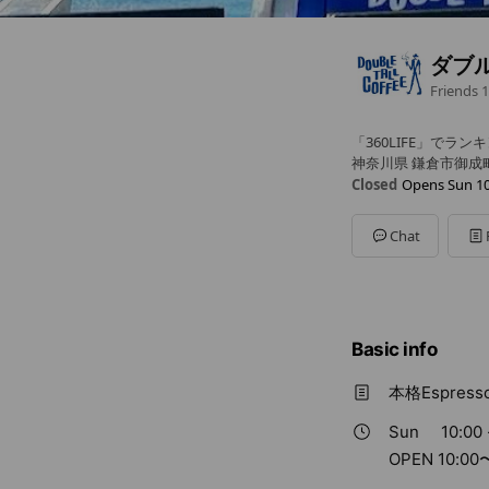
ダブ
Friends
1
「360LIFE」でラン
神奈川県 鎌倉市御成町
Closed
Opens Sun 10
Sun
10:00 - 18:00
Mon
Closed
Chat
Tue
Closed
Wed
10:00 - 18:00
Thu
10:00 - 18:00
Fri
10:00 - 18:00
Sat
10:00 - 18:00
Basic info
OPEN 10:00〜18:
本格Espr
Sun
10:00 
OPEN 10: