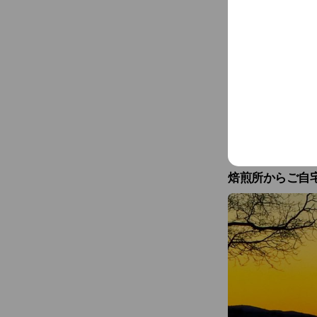
〈本日の出店場所
▼instagram
https://www.insta
...
See more
▼webサイトで確
https://stokedcoff
焙煎所からご自