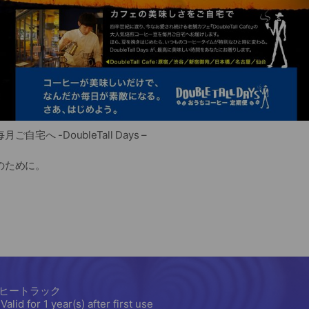
宅へ -DoubleTall Days –
のために。
エスプレッソ齊藤正二郎』が監修するダブルトールカフェのコーヒ
fee Hangar ROASTERY”にて
ディレクター廣井氏、ロースターの石井氏の手で焙煎されています
うな印象はほとんどなく” “豆の味がしっかりと出ていて” “香りや
の焙煎があります。
カフェこだわりのコーヒー豆をご自宅や職場に定期的にお届けいた
のCoffeeをお愉しみくださいませ。