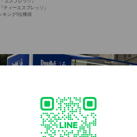
『 エスプレッソ』
出『ティーエスプレッソ』
」ランキング1位獲得
自家焙煎
ー焙煎所OPEN
ス／クリエイターズ・湘南人・他多数。
COFFEE】
のは
味しいCAFE LATTE」です。