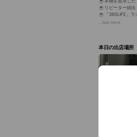
☕️本物を追求した
☕️リピーター続
☕️「360LIFE
☕️妥協を許さない
...
See more
☕️富士山にコーヒ
☕️メディア実績
Yahoo！ニュー
本日の出店場所
【DOUBLE TALL 
当店がお作りする
「あなた史上最高に美