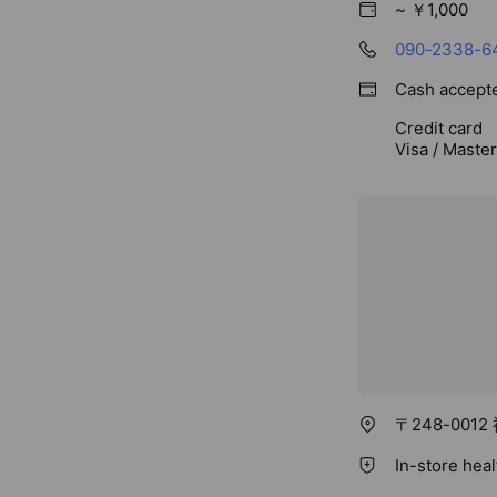
~ ￥1,000
090-2338-6
Cash accept
Credit card
Visa / Maste
〒248-00
In-store hea