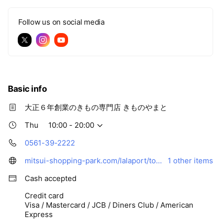
Follow us on social media
Basic info
大正６年創業のきもの専門店 きものやまと
Thu
10:00 - 20:00
0561-39-2222
mitsui-shopping-park.com/lalaport/togo/shopguide/1630882.html
1 other items
Cash accepted
Credit card
Visa / Mastercard / JCB / Diners Club / American
Express