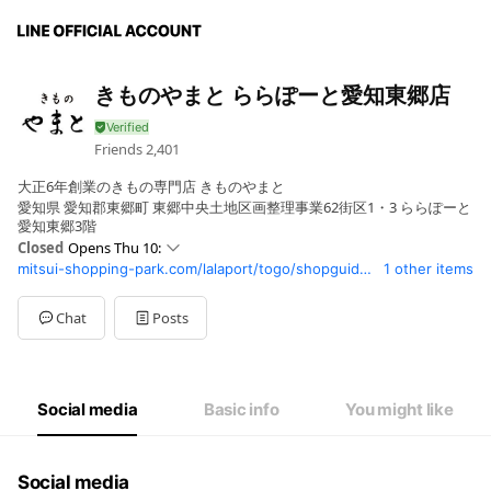
きものやまと ららぽーと愛知東郷店
Friends
2,401
大正6年創業のきもの専門店 きものやまと
愛知県 愛知郡東郷町 東郷中央土地区画整理事業62街区1・3 ららぽーと
愛知東郷3階
Closed
Opens Thu 10:
mitsui-shopping-park.com/lalaport/togo/shopguide/1630882.html
1 other items
Sun
10: - 21:00
Mon
10: - 20:00
Tue
10: - 20:00
Chat
Posts
Wed
10: - 20:00
Thu
10: - 20:00
Fri
10: - 20:00
Sat
10: - 21:00
Social media
Basic info
You might like
Social media