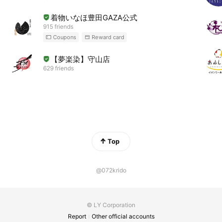
着物いなほ豊田GAZA公式
915 friends
Coupons
Reward card
【夢楽染】守山店
629 friends
Top
@072krido
© LY Corporation
Report
Other official accounts