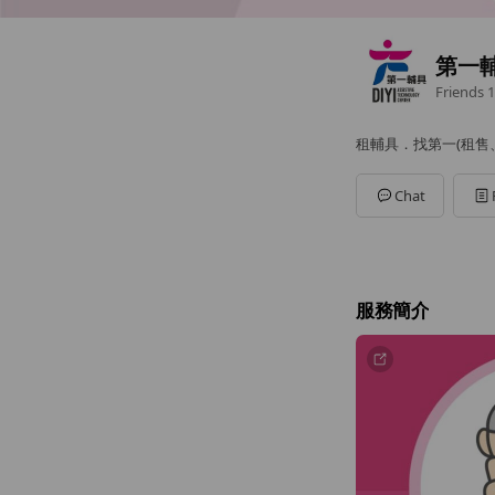
第一
Friends
1
租輔具．找第一(租售
Chat
服務簡介