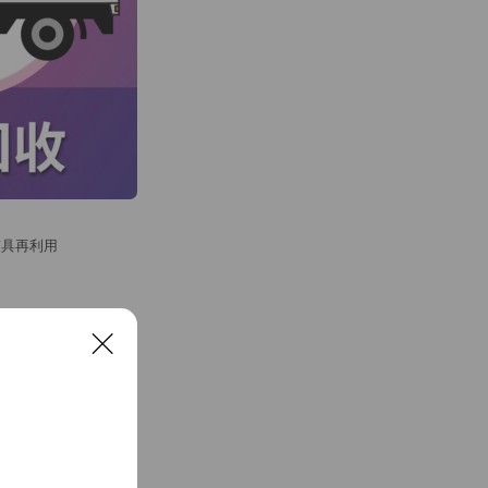
輔具再利用
See more
C
l
o
s
e