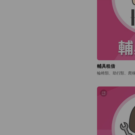
輔具租借
輪椅類、助行類、爬梯