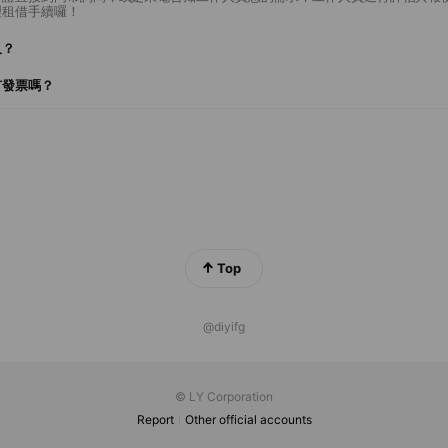
理租借手續囉！
久？
有發票嗎？
Top
@diyifg
© LY Corporation
Report
Other official accounts