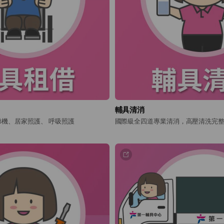
輔具清消
機、居家照護、 呼吸照護
國際級全四道專業清消，高壓清洗完