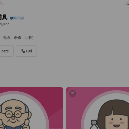
輔具
9,022
、清消、維修、回收)
Posts
Call