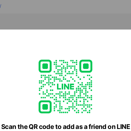
/
2 山形県 山形市 久保田1-7-1
e viewing
アベニュー
Scan the QR code to add as a friend on LINE
ds