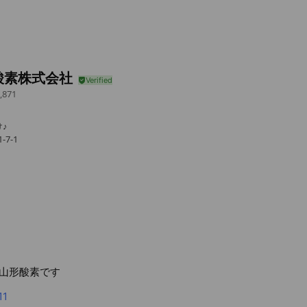
酸素株式会社
,871
♪
7-1
山形酸素です
11