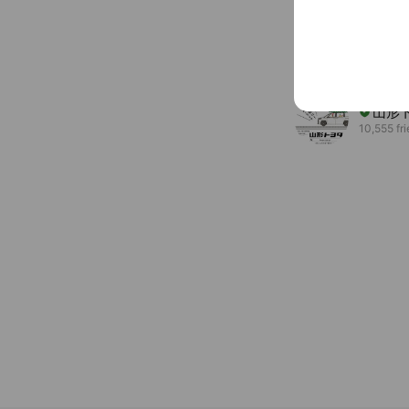
カー
691 frien
Coupo
山形
10,555 fr