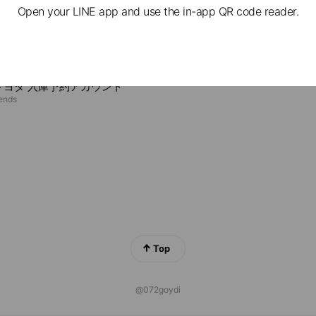
Open your LINE app and use the in-app QR code reader.
サービス山形軽フィールド山形南店
ds
ns
Reward card
トヨタ 入庫予約アカウント
iends
Top
@072goydi