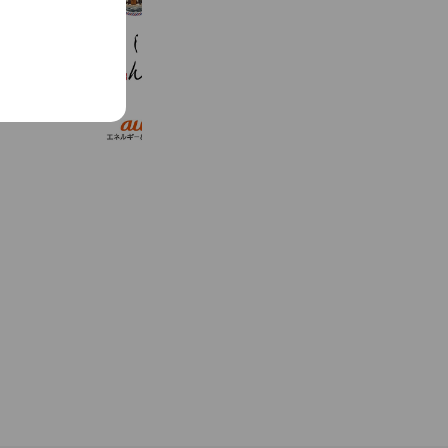
Reward card
赤身焼肉しん
1,660 friends
Takeout
auエネルギー＆ライフ
74,741 friends