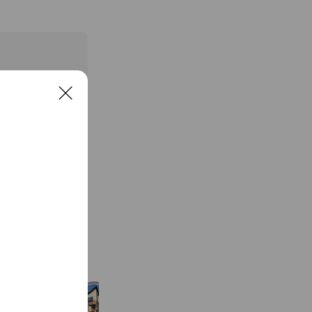
C
l
o
s
e
See more
ヘアーカットsoto.
380 friends