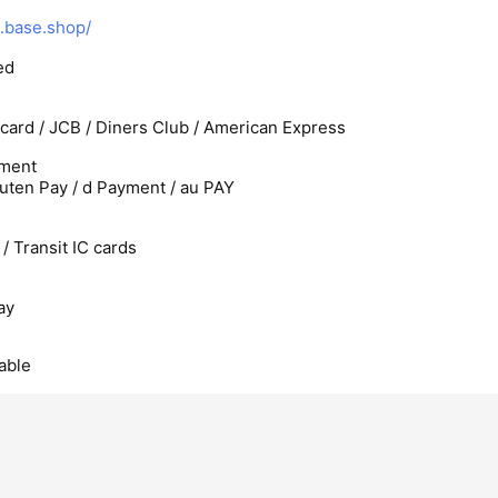
.base.shop/
ed
rcard / JCB / Diners Club / American Express
ment
uten Pay / d Payment / au PAY
/ Transit IC cards
ay
able