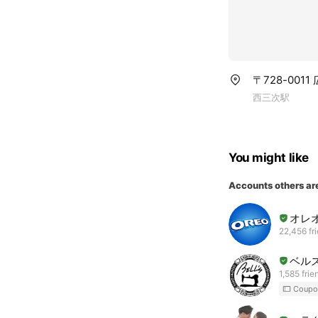
〒728-001
西三次駅
You might like
Accounts others ar
オレ
22,456 fr
ベル
1,585 frie
Coupo