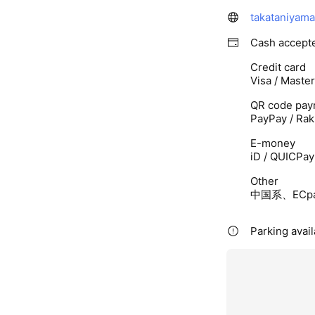
takataniyama
Cash accept
Credit card
Visa / Maste
QR code pay
PayPay / Rak
E-money
iD / QUICPay 
Other
中国系、ECp
Parking avail