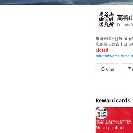
高谷
Friends
3
毎週金曜日はPopUpC
広島県 三次市十日市西
Closed
takataniyama.base.
Sun
07:00 - 18:00
Mon
10:00 - 18:00
Tue
10:00 - 18:00
Chat
Wed
10:00 - 18:00
Thu
Closed
Fri
Closed
Sat
Closed
定休日：木曜日（金
Reward cards