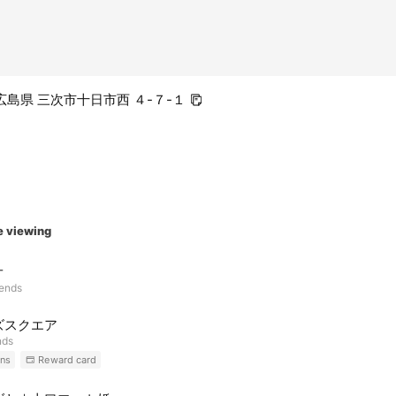
1 広島県 三次市十日市西 ４-７-１
e viewing
オ
iends
ズスクエア
nds
ns
Reward card