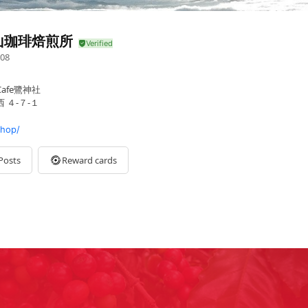
山珈琲焙煎所
08
afe鷺神社
 ４-７-１
shop/
Posts
Reward cards
土は鷺神社カフェ）