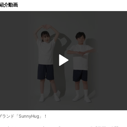
式紹介動画
v
i
d
e
o
ランド「SunnyHug」！