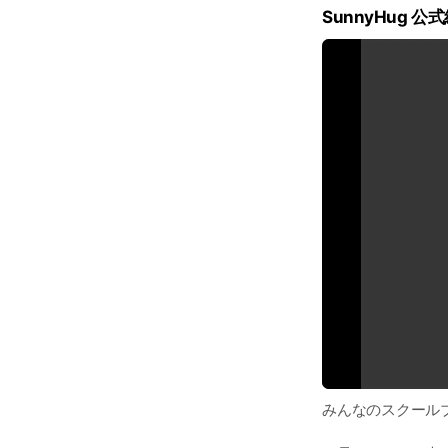
e
SunnyHug 公
みんなのスクールブ