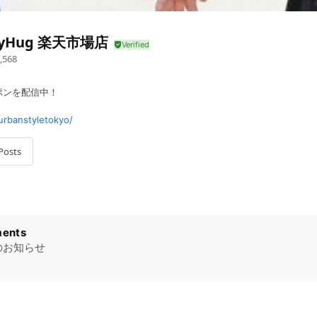
nyHug 楽天市場店
,568
ポンを配信中！
urbanstyletokyo/
Posts
み承っております
ents
のお知らせ