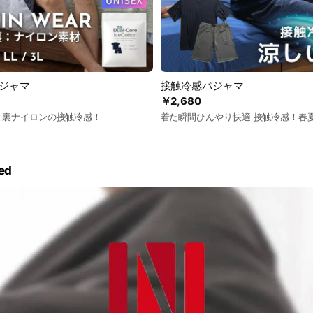
パジャマ
接触冷感パジャマ
￥2,680
と裏ナイロンの接触冷感！
着た瞬間ひんやり快適 接触冷感！春
ed