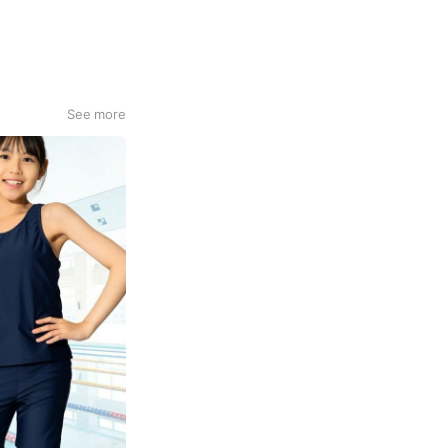
ズインフルエンサー
ください！
See more