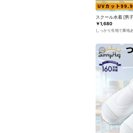
スクール水着 [男
￥1,680
しっかり生地で裏地あ