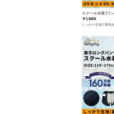
スクール水着 [ワ
￥1,680
しっかり生地で裏地あ