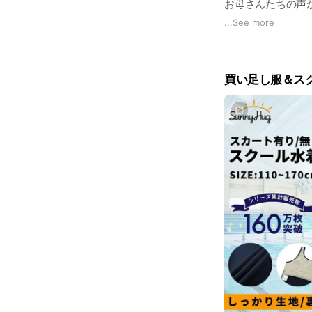
お母さんたちの声か
動画に出演してくだ
...
See more
の「あいちゃん」
彼女たちの元気い
買い足し服＆ス
今後も「体操服＆上