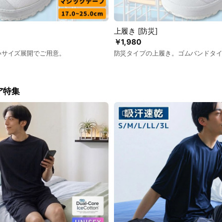
上履き [防災]
￥1,980
幅広いサイズ展開でご用意。
防災タイプの上履き。ゴムバンドタ
ア特集