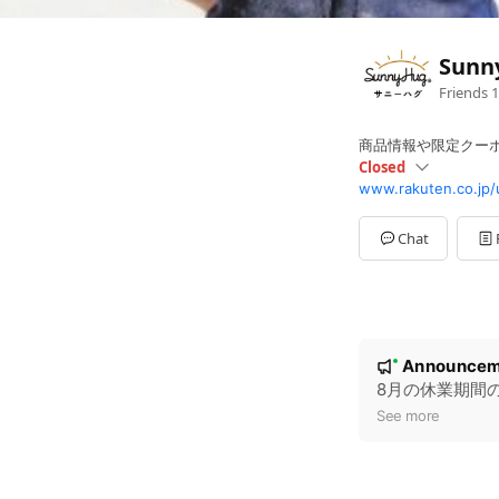
Sun
Friends
1
商品情報や限定クー
Closed
www.rakuten.co.jp/
Sun
Closed
Mon
10:00 - 17:00
Tue
10:00 - 17:00
Chat
Wed
10:00 - 17:00
Thu
10:00 - 17:00
Fri
10:00 - 17:00
Sat
Closed
※土日祝はご注文の
N
Announcem
New
o
8月の休業期間
t
See more
i
c