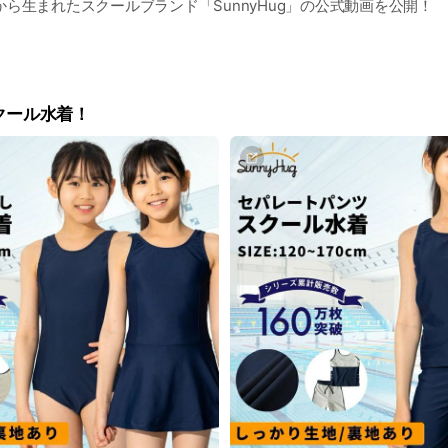
ら生まれたスクールブランド「SunnyHug」の公式動画を公開！
さったのはSunnyHugのイメージキャラクターでもある人気キッ
！今回はお友達も一緒に撮影に参加してくれました！
っぱいな姿を全力でサポートさせていただきましたので、是非ご覧
クール水着！
履きのSunnyHug」をよろしくお願いします！