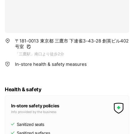
〒181-0013 東京都 三鷹市 下連雀3-43-28 創英ビル402
号室
「三鷹駅」南口より徒歩2分
In-store health & safety measures
Health & safety
In-store safety policies
Info provided by the business
Sanitized seats
Sanitized surfaces