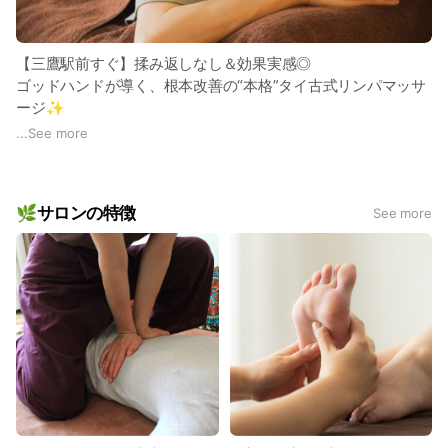
【三鷹駅前すぐ】揉み返しなし＆効果実感◎
ゴッドハンドが導く、根本改善の“本格”タイ古式リンパマッサ
ージ✨
...
See more
肩こり・首こり・腰痛・頭痛・むくみ・冷え性…
どこに行っても改善しなかったつらい不調、“体質そのもの”か
ら変えていきませんか？
🌿サロンの特徴
See more
当店は三鷹で14年・累計15,622名以上の施術実績を持つ
【本場タイ修行13年以上】の実力派セラピストによる、国宝級
タイ古式リンパマッサージ専門店です。
☑︎ バキバキ・ボキボキしない優しい手技
☑︎ ストレッチ中心ではなく“指圧”でじっくり深部にアプロー
チ
☑︎ 揉み返しがなく安心
☑︎ 最初の10分で効果を感じなければ施術中止＆返金保証制度
あり（初めての方対象）