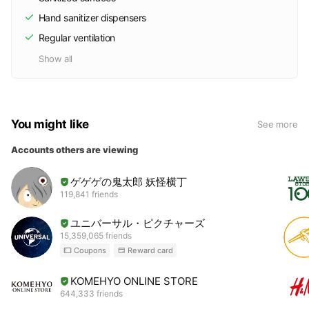
Hand sanitizer dispensers
Regular ventilation
Show all
You might like
See more
Accounts others are viewing
ゲゲゲの鬼太郎 妖怪横丁
119,841 friends
ユニバーサル・ピクチャーズ
15,359,065 friends
Coupons
Reward card
KOMEHYO ONLINE STORE
644,333 friends