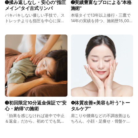
➊揉み返しなし・安心の“指圧
➋実績豊富なプロによる“本格
メイン”タイ古式リンパ
施術”
リンパ・血流・気の流れを整え、自然治癒力を引き出す施術
バキバキしない優しい手技で、ス
本場タイで13年以上修行・三鷹で
で、
トレッチよりも指圧を中心に深層
14年の実績を持つ、施術歴15,000
肩や腰のコリ、疲労、眼精疲労、不眠、自律神経の乱れなど、
筋へしっかりアプローチ◎ 痛みな
人超のゴッドハンドが対応✨ 高い
全身をしっかり改善◎
く、しっかり効くのが特徴です。
技術と経験で信頼◎
さらに、美容効果も◎
足痩せ、ぽっこりお腹、小顔、産後の骨盤ケアなどの部分痩せ
メニューも人気です！
☘️こんなお悩みに対応☘️
＊慢性的な肩こり・首こり・頭痛・腰痛
＊むくみ・冷え性・便秘・生理痛・更年期症状
＊不眠症・眼精疲労・自律神経の乱れ
＊骨盤のゆがみ・姿勢改善・足痩せ・美容整体
➌初回限定10分返金保証で“安
❹体質改善×美容も叶う“トー
心・納得”の施術
タルケア”
📍 三鷹駅南口徒歩2分／三鷹市下連雀3丁目
「効果を感じなければ途中で中止
肩こりや腰痛などの不調改善はも
🧘‍♀️完全予約制・感染症対策徹底・強引な勧誘なし
＆返金」だから、初めてでも気軽
ちろん、小顔・足痩せ・骨盤ケア
🌄 富士山が見える個室サロンで、心も体もリラックス
に受けられる！ リスクゼロで体験
など美容整体にも対応◎ 健康と美
可能です◎
を同時にサポート！