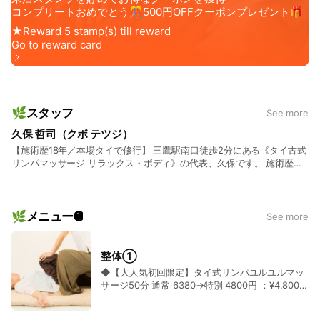
🌿スタッフ
See more
久保 哲司（クボ テツジ）
【施術歴18年／本場タイで修行】 三鷹駅南口徒歩2分にある《タイ古式
リンパマッサージ リラックス・ボディ》の代表、久保です。 施術歴は
18年。常連のお客様からは“アニキ”の愛称で親しまれています😊 ■ 開
業のきっかけは「自分自身の椎間板ヘルニア」 もともとは普通の会社
員でしたが、ある日突然の**激しい腰痛（椎間板ヘルニア）**で立ち上
がることもできず、3週間の入院生活へ。 手術寸前でしたが、奇跡的に
🌿メニュー➊
See more
自然回復し、「これが自然治癒力か…」と体感。 この経験をきっかけ
に、本当に体に必要なケアを学びたい・広めたいという想いで、思い切
って転職。 本場タイで修行を積み、現在は三鷹で12年以上、延べ1万5
整体①
千人以上の施術を担当しています。 ■ 得意な施術技術 🔹タイ古式リン
◆【大人気初回限定】タイ式リンパユルユルマッ
パマッサージ 🔹肩こり・首こり・腰痛マッサージ 🔹ヘッドセラピー・
サージ50分 通常 6380→特別 4800円 ：¥4,800
耳セラピー・脳セラピー 🔹骨盤・肩甲骨調整／猫背ケア 🔹自律神経セ
初回限定！常連も納得! 血液とリンパの流れを良
ラピー／腸セラピー 🔹小顔・美肌・ダイエット向け美容整体 老廃物
くして代謝促進。肩こり、首痛、頭痛、腰痛、背
（毒素）を流し、血流・リンパ・気の流れを整えることで、不調の根本