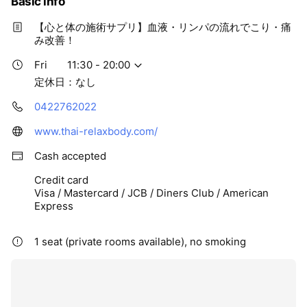
Basic info
【心と体の施術サプリ】血液・リンパの流れでこり・痛
み改善！
Fri
11:30 - 20:00
定休日：なし
0422762022
www.thai-relaxbody.com/
Cash accepted
Credit card
Visa / Mastercard / JCB / Diners Club / American
Express
1 seat (private rooms available), no smoking