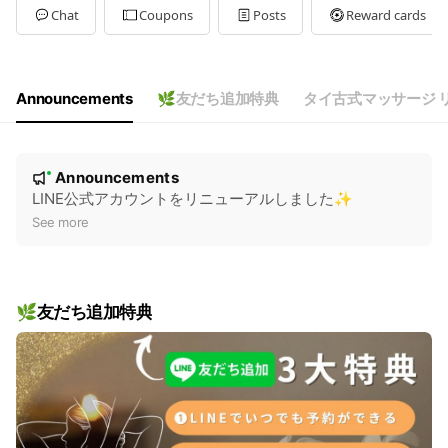
Tue
11:30 - 20:00
Chat
Coupons
Posts
Reward cards
Wed
11:30 - 20:00
Thu
11:30 - 20:00
Fri
11:30 - 20:00
Sat
11:30 - 20:00
Announcements
🌿友だち追加特典
タイ古式マッサージ 
定休日：なし
N
Announcements
New
o
LINE公式アカウントをリニューアルしました✨
t
See more
i
c
e
🌿友だち追加特典