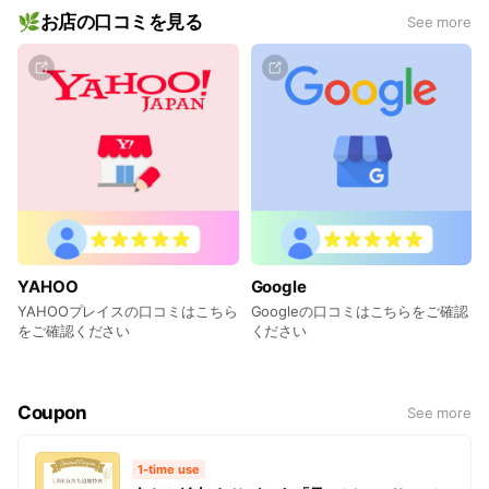
🔰 初回限定！完全返金保証付きだから安心！
🌿お店の口コミを見る
See more
「どこに行ってもダメだった…」そんな方こそ、ぜひ一度お試
しください。
あなたの不調と本気で向き合い、根本改善を全力でサポートい
たします😊
YAHOO
Google
YAHOOプレイスの口コミはこちら
Googleの口コミはこちらをご確認
をご確認ください
ください
Coupon
See more
1-time use