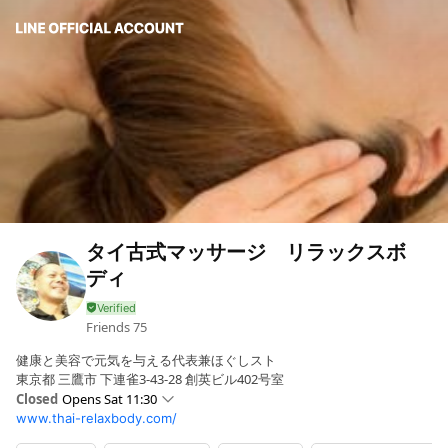
タイ古式マッサージ リラックスボ
ディ
Friends
75
健康と美容で元気を与える代表兼ほぐしスト
東京都 三鷹市 下連雀3-43-28 創英ビル402号室
Closed
Opens Sat 11:30
www.thai-relaxbody.com/
Sun
11:30 - 20:00
Mon
11:30 - 20:00