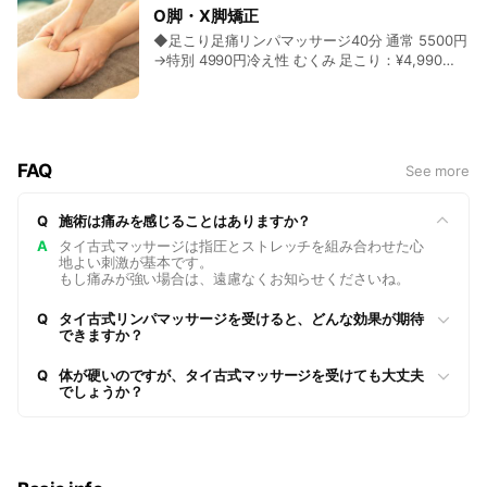
むくみ 足こりに
6990円 首痛：¥6,990 【健活】【タイ古式】足
こりを和らげます。 ◆タイ古式リンパマッサージ
冷え性、むくみ、自律神経、便秘に！◆足～腰～
O脚・X脚矯正
～腰～背中～首～肩～肩甲骨 【ヘッド】頭皮～
50分＋脳疲労ヘッドスパ40分 12980円→特別
背中～首～肩～頭皮～耳を施術。スマホでのこり
◆足こり足痛リンパマッサージ40分 通常 5500円
髪の生え際～こめかみ～耳の施術を行ない、こり
9800円 自律神経：¥9,800 【タイ古式】足～腰～
も対応
→特別 4990円冷え性 むくみ 足こり：¥4,990
をしっかりほぐして改善します。
背中～首～肩～肩甲骨 【ヘッド】頭皮～髪の生
【左右の足】足首～太ももまでの押圧、両サイ
え際～こめかみ～耳の施術を行ない、こりをしっ
ド、ひざ、ふくらはぎ、太もも、足のストレッチ
かりほぐして改善します。
（ふくらはぎ、太もも、ひざ）◆冷え性 むく
み 足こりに
FAQ
See more
Q
施術は痛みを感じることはありますか？
A
タイ古式マッサージは指圧とストレッチを組み合わせた心
地よい刺激が基本です。
もし痛みが強い場合は、遠慮なくお知らせくださいね。
Q
タイ古式リンパマッサージを受けると、どんな効果が期待
できますか？
Q
体が硬いのですが、タイ古式マッサージを受けても大丈夫
でしょうか？