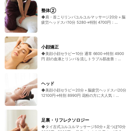
中痛、冷え性、むくみ、便秘、自律神経を改善し
から体質改善をサポートします✨ ■ 趣味・人柄 スキューバダイビン
て健康に ◆タイ式リンパマッサージ50分＋脳疲
グ、温泉、タイ旅行、神社巡り、野良猫と友達になること🐱 休日はの
整体②
労ヘッドスパ10分 8250→特別 6600円：¥6,600
んびり歩いたり、タイ料理を楽しんでいます♪ 人懐っこくて、ちょっと
◆肩・首こりリンパユルユルマッサージ20分＋脳
【タイ古式（全身）】足～腰～背中～首～肩～肩
おしゃべり。施術中もリラックスしながら笑っていただけるような、そ
疲労ヘッドスパ10分 5280→特別 4700円：
甲骨 【ヘッド】頭皮～髪の生え際～こめかみ～
んな空間づくりを大切にしています。 ■ 最後に——あなたの身体、本
¥4,700 【肩こり20分】首～肩～肩甲骨 【ヘッ
耳の施術を行ない、こりをしっかりほぐして改善
気で変えてみませんか？ 施術後は、リンパ・血流・気の流れが整い、
ド10分】頭皮～こめかみ～髪の生え際～耳の施術
します ◆【常連大人気】タイ古式リンパユルユル
全身がスッと軽くなる感覚をご実感いただけるはずです。 ストレスも
をしっかり行ない、こりをほぐしてお体がスッキ
マッサージ60分 通常7590→特別 6600円：
やわらぎ、ゴルフ・テニス・家事・育児・お仕事にも集中できるように
リしますよ。 ◆肩こりリンパユルユルマッサージ
¥6,600 リンパの効果で、肩こり、首こり、頭
◎ 体調が整えば、日々の暮らしそのものがもっと快適に、もっと楽にな
小顔矯正
30分 通常 5060→特別 4290円 肩・首痛、自律神
痛、腰痛、冷え性、むくみ、自律神経、便秘に最
ります。 「どこに行ってもダメだった…」 そんな方こそ、ぜひ一度お
◆美顔小顔セラピー10分 通常 6600→特別 4900
経：¥4,290 リンパの効果で、肩こり、首こり、
適！◆足～腕～腰～背中～首～肩～肩甲骨～腕～
試しください。 あなたの身体と心に、本気で向き合い、全力でサポー
円 顔の血液とリンパを流しトラブル肌改善：
頭痛、自律神経に最適！◆肩、首、肩甲骨、頭、
頭～こめかみ～耳 ◆【常連ご用達】タイ古式リン
トいたします😊 お会いできる日を心より楽しみにしています✨
¥4,900 美顔小顔セラピー10分 こめかみ・額→
耳、こめかみを施術。スマホでこった慢性的こり
パユルユルマッサージ)120分 通常 15290円→特別
目元→鼻周り→顎関節→口元→耳周り→あご周
をしっかりほぐします ◆タイ古式リンパユルユル
12900円：¥12,900 【常連ご用達】リンパの効果
り 顔の血液とリンパの流れを良くしてむくみ改
マッサージ50分＋脳疲労ヘッドスパ20分 8580→
で不純物を流し、代謝促進。肩こり、首こり、頭
善！オールハンド ◆美顔小顔セラピー20分＋脳
特別 7990円：¥7,990 リンパの効果で、肩こり、
痛、腰痛、背中痛、ひざ痛、足こり、冷え性、む
ヘッド
疲労ヘッドスパ10分 13500→特別 8990円 目元の
首こり、頭痛、腰痛、冷え性、むくみ、自律神
くみ、便秘、自律神経に最適 ◆【常連ご用達】タ
◆美顔小顔セラピー20分＋脳疲労ヘッドスパ20分
肌、乾燥肌：¥8,990 【マスク予防対策】顔への
経、便秘に！◆足～腰～背中～首～肩～頭皮～耳
イ古式リンパユルユルマッサージ90分 通常
12100円→特別 8990円 花粉の方に大人気：
リンパと血流を流し、ツルツルスベスベ肌へ！二
を施術。スマホでのこりも対応 ◆【常連ご用達】
11330円→特別 9900円：¥9,900 リンパの効果
¥8,990 花粉の方に大人気！スマホの頭皮こり、
重、エラ張り、ゆがみ、二重顎、ホウレイ線、肌
タイ古式リンパユルユルマッサージ60分 通常
で、肩こり、首こり、頭痛、腰痛、冷え性、むく
目元パッチリ、こめかみのこり、髪の生え際のこ
の潤い、顔こり、パッチリ目元 ◆肩こりリンパマ
7590円→通常 6600円：¥6,600 リンパの効果
み、自律神経、便秘に最適！◆足～腕～腰～背中
りの施術。自律神経、エラ張り、小顔、肌の張
ッサージ20分＋美顔小顔セラピー15分 通常 8910
で、肩こり、首こり、頭痛、腰痛、冷え性、むく
～首～肩～肩甲骨～腕～頭～こめかみ～耳 ◆【脳
り、むくみを改善 ◆脳疲労ヘッドスパ60分 9900
円→特別 7700円：¥7,700 リンパの効果で、肩こ
み、自律神経、便秘に最適！◆足～腕～腰～背中
疲労対象】タイ古式リンパマッサージ50分＋耳セ
足裏・リフレクソロジー
円→特別 7990円 頭痛 首痛 自律神経 睡眠ケア、
り、首こり、頭痛、自律神経に最適！◆肩、首、
～首～肩～肩甲骨～腕～頭～こめかみ～耳 ◆【マ
ラピー10分通常 8580→特別 6990円：¥6,990
◆タイ古式ユルユルマッサージ50分＋足つぼ10分
肩こり：¥7,990 スマホの頭皮のこり、頭皮血行不
肩甲骨を施術して、スマホでこった辛くて慢性的
ッサージ回数券11000券】@1100×11枚=12100円
【全身マッサージ50分＋耳セラピー】 リンパの効