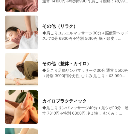
通常 14190円→特別8990円 肩こり腰痛：¥8,990
良、こめかみのこり、髪の買え際のこり、耳の施
します。 ◆タイ古式リンパマッサージ60分＋脳
効果で、肩こり、首こり、頭痛、自律神経に最
【姿勢美人】【タイ古式】足～腰～背中～腕～首
術。首こり、肩こり、自律神経、ストレス、イラ
セラピー10分 通常 9460円→特別 8600円 自律神
適！◆肩、首、肩甲骨、頭、耳、こめかみを施
～肩～肩甲骨～頭～耳 【骨盤調整】ひざ～股関
イラを和らげていきます ◆脳疲労ヘッドスパ20
経：¥8,600 【健康美人】全身50分＋脳セラピー
術。スマホでこった慢性的こりをしっかりほぐし
節～腰～ストレッチ リンパの流れを良くして、
分＋肩こりセラピー20分 6490→特別 5990円 肩
リンパの効果で不純物を流し、代謝促進。肩こ
ます ◆タイ古式リンパマッサージ180分(全身、骨
血行促進 ◆木づちマッサージ全身90分 通常
痛 頭痛 脳血流頭皮：¥5,990 スマホの頭皮のこ
り、首痛、頭痛、腰痛、背中痛、足痛、冷え性、
盤調整付き） 通常 23760円→特別 19900円：
その他（リラク）
11880円→特別 10990円 タイ古式付 肩こり、首
り、頭皮血行不良、こめかみのこり、髪の買え際
むくみ、便秘、脳疲労 ◆肩こりリンパユルユルマ
¥19,900 全身、ストレッチ、骨盤、首、肩、足、
◆肩こりユルユルマッサージ30分＋脳疲労ヘッド
痛 ：¥10,990 【健康美人】リンパの効果で不純物
のこり、耳の施術。首こり、肩こり、自律神経、
ッサージ30分＋脳疲労ヘッドスパ10分 6930円→
腕、背中、腰の施術 ◆タイ古式リンパユルユルマ
スパ10分 6930円→特別 5610円 脳・頭皮：
を流し、代謝促進。肩こり、首こり、頭痛、腰
ストレス、イライラを和らげていきます ◆美顔小
特別 5940円：¥5,940 スマホ5Gでの原因となる
ッサージ60分＋美顔小顔セラピー10分 14190円→
¥5,610 スマホでの原因となる前かがみ、猫背の姿
痛、背中痛、ひざ痛、足こり、冷え性、むくみ、
顔セラピー15分＋耳ダイエットセラピー10分
前かがみ、猫背の姿勢をシャキッと調整し、肩こ
特別 9990円：¥9,990 【美活美人】リンパの効果
勢をシャキッと調整し、肩こり、首こり、頭痛、
便秘、自律神経に最適。 ◆木づちマッサージ全身
10450分→特別 7990円 肌荒れ 目元：¥7,990 小顔
り、首こり、頭痛、肩甲骨こり、背中痛、自律神
で不純物を流し、代謝促進。肩こり、首こり、頭
肩甲骨こり、背中痛、自律神経でのこりと不調を
120分 通常16800円→特別 14990 タイ古式付
セラピーと耳セラピー。リンパと血流の効果で、
経でのこりと不調を改善します。
痛、腰痛、背中痛、ひざ痛、足こり、冷え性、む
改善します。 ◆【首・肩・肩甲骨こり改善】肩こ
肩痛、腰痛 足痛：¥14,990 【健康美人】リンパ
顔の筋肉の緊張を緩め、顔のこりやむくみ、くす
くみ、便秘、自律神経に最適。 ◆【腕・二の腕ケ
その他（整体・カイロ）
りユルユルマッサージ20分 通常 3410円→特別
の効果で不純物を流し、代謝促進。肩こり、首こ
み、肌荒れ、カサカサ肌、ツルツルスベスベ肌
ア】二の腕・ハンドセラピー20分コース 通常
◆足こり足痛リンパマッサージ30分 通常 5500円
3190円：¥3,190 スマホでの原因となる前かが
り、頭痛、腰痛、背中痛、ひざ痛、足こり、冷え
4400 円→特別 4200円：¥4,200 二の腕・ハンド
→特別 3990円冷え性 むくみ 足こり：¥3,990
み、リンパの効果で、肩こり、首こり、頭痛、自
性、むくみ、便秘、自律神経に最適。 ◆木づちマ
セラピー20分コース。二の腕のリンパ～血流流
【左右の足】足首～ふくらはぎ～ひざ～太ももま
律神経に最適！◆肩、首、肩甲骨を施術してつら
ッサージ全身60分 通常 8300円→特別 7990円
し。ひじ、手の平。腕周りのリンパ流しケア.。太
での押圧、両サイド、足のストレッチ（ふくらは
いくて慢性的なこりを改善。 ◆冷え性改善カウン
タイ古式付 肩こり、腰痛、足痛：¥7,990 【健康
い腕周りにサヨナラ。スリムハンド目標 ◆肩こり
ぎ、太もも、ひざ）足こり、冷え性、むくみ、ほ
セリング むくみ、自律神経、血流不足などの改
美人】リンパの効果で不純物を流し、代謝促進。
リンパユルユルマッサージ30分＋脳疲労ヘッドス
っそり足 ◆タイ古式リンパマッサージ50分＋脳
善アドバイス：¥3,000 【冷え性専用】冷え性改
肩こり、首こり、頭痛、腰痛、背中痛、ひざ痛、
パ10分 6930円→特別 5900円 ：¥5,900 スマホで
カイロプラクティック
疲労ヘッドスパ20分 9680→特別 7990円 脳血
善カウンセリング むくみ、自律神経、血流不足
足こり、冷え性、むくみ、便秘、自律神経に最
の原因となる前かがみ、猫背の姿勢をシャキッと
◆足こりリンパマッサージ40分＋足ツボ10分 通
流頭皮：¥7,990 【健活】【タイ古式】足～腰～背
などの改善アドバイスを対面カウンセリングであ
適。 ◆耳セラピー10分＋肩こりユルユルマッサー
調整し、肩こり、首こり、頭痛、肩甲骨こり、背
常 7810円→特別 6300円 冷え性 、むくみ：
中～首～肩～肩甲骨 【ヘッド】頭皮～髪の生え
なたのお悩みを解消します。
ジ20分 通常 5610→特別5390円 ストレス ：
中痛、自律神経でのこりと不調を改善します。 ◆
¥6,300 【左右の足】足首～太ももまでの押圧、
際～こめかみ～耳の施術を行ない、こりをしっか
¥5,390 リンパの効果で、肩こり、首こり、頭
タイ古式リンパユルユルマッサージ50分＋脳疲労
両サイド、ひざ、ふくらはぎ、太もも、足のスト
りほぐして改善します。 ◆タイ古式リンパマッサ
痛、自律神経、脳疲労、ダイエットに最適！◆
ヘッドスパ20分 9680円→特別7990円：¥7,990
レッチ（ふくらはぎ、太もも、ひざ）◆冷え性
ージ50分＋自律神経セラピー10分 9680円→特別
肩、首、肩甲骨、耳を施術してつらくて慢性的な
リンパの効果で、肩こり、首こり、頭痛、腰痛、