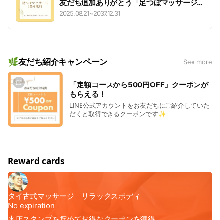
友だち追加ありがとう「足つぼマッサージ
10分無料」クーポンプレゼント🎁
2025.08.21
~
2037.12.31
🌿友だち紹介キャンペーン
See more
「定額コースから500円OFF」クーポンが
もらえる！
LINE公式アカウントをお友だちにご紹介していた
だくと取得できるクーポンです✨
Reward cards