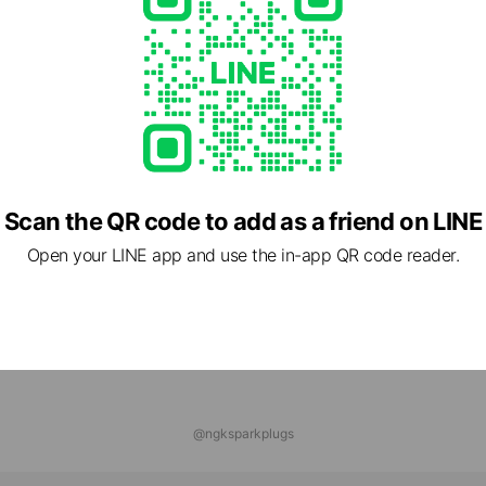
OBO(ニコボ)
riends
スターハンター
riends
Scan the QR code to add as a friend on LINE
Open your LINE app and use the in-app QR code reader.
@ngksparkplugs