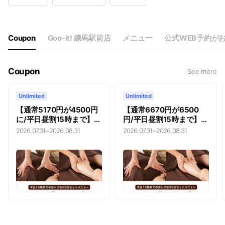
Wed
10:00 - 23:00
Thu
10:00 - 23:00
Fri
10:00 - 23:00
Sat
10:00 - 23:00
Coupon
Goo-it! 練馬駅前店
メニュー
公式WEB予約が
年中無休（年末年始の一部を除く）
Coupon
See more
Unlimited
Unlimited
【通常5170円が4500円
【通常6670円が6500
に/平日昼割15時まで】全
円/平日昼割15時まで】全
身もみほぐし30分 + リフ
身もみほぐし60分 + リフ
2026.07.31
~
2026.08.31
2026.07.31
~
2026.08.31
レクソロジー30分
レ30分 6,500円（税込）