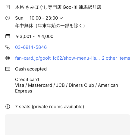
本格 もみほぐし専門店 Goo-it! 練馬駅前店
Sun
10:00 - 23:00
年中無休（年末年始の一部を除く）
￥3,001 ~ ￥4,000
03-6914-5846
fan-card.jp/gooit_fc62/show-menu-list?hstId=1&utm_source=line_nerima_ekimae&utm_medium=reserve
2 other items
Cash accepted
Credit card
Visa / Mastercard / JCB / Diners Club / American
Express
7 seats (private rooms available)