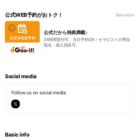
セットになったお得なコースがオ
メニューにオプションを組み合わ
ススメ。 疲れた自分にいつもより
せて自分だけのオリジナルメニュ
少し贅沢なご褒美を♪ 料金：6,200
ーはいかがですか？ ※オプション
公式WEB予約がおトク！
See more
円（税込）
メニューのため、単体での施術は
お受けできません。 料金：2,200
円（税込）
公式だから特典満載♪
24時間受付可。当日予約OK！セラピストの男女
指名・個人指名可。
Social media
Follow us on social media
Basic info