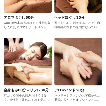
金：2,900円（税込）
アロマほぐし 60分
ヘッドほぐし 30分
Goo-it!の本格もみほぐし技術を取
頭皮を中心に刺激することで、自
り入れたアロマトリートメントで
律神経の乱れの原因になっている
す。 適度な摩擦を起こして血行を
脳脊髄液の流れにアプローチ。 気
促進し、心地よい香りでリラック
分が重い・やる気が出ないという
ス。 こちらのメニューは女性セラ
心の不調や、眼精疲労、頭皮環境
ピストが担当いたしますので、女
でお悩みの方にオススメです。 料
性のお客様でも安心して施術をお
金：3,300円（税込）
受けできます。もちろん男性のお
客様も大歓迎です。 料金：6,600
円（税込）
全身もみ60分 + リフレ30分
アロマハンド 20分
肩コリや背中の痛みだけではな
マッサージファンのお客様からご
く、冷え性・足のむくみも気にな
要望の多かったオプションメニュ
る方には、もみほぐしとリフレが
ーを追加！通常メニュー、セット