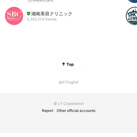
湘南美容クリニック
3,362,514 friends
Top
@070sghsf
© LY Corporation
Report
Other official accounts