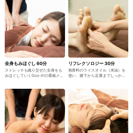
みほぐしはもちろん、足つぼ・リフレクソロジー、アロマほぐ
し、ヘッドほぐし、セットメニュー、オプションメニューもラ
インナップ。
練馬のマッサージファンの駆け込み寺はグイットへ！
全身もみほぐし 60分
リフレクソロジー 30分
ストレッチも織り交ぜた全身をも
無香料のライスオイル（米油）を
みほぐしていくGoo-it!の看板メニ
使い、膝下から足裏までしっかり
ュー。 肩や首、腰など日常生活で
押し流すフットリラクゼーショ
こり固まった疲れを癒します。 料
ン。 冷え性の方や足のむくみが気
金：3,600円（税込）
になる方にオススメです。 アロマ
を使った40℃前後の足湯で足先の
血流を促してから施術に入ること
で、よりむくみ解消などに繋がり
ます。 アロマは毎月変わる4種類
をご用意。足湯に3～4滴垂らしま
す。その日の気分に合わせてお好
きな香りをお選びください。 料