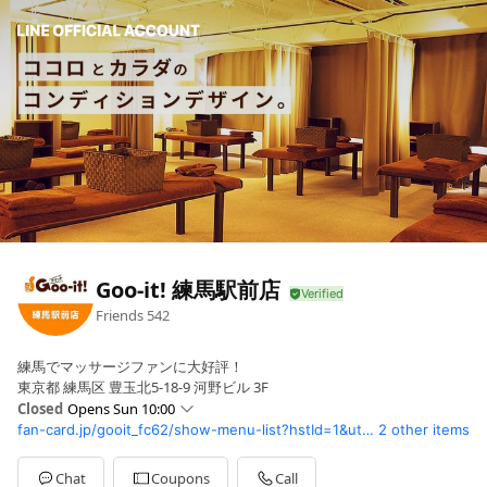
Goo-it! 練馬駅前店
Friends
542
練馬でマッサージファンに大好評！
東京都 練馬区 豊玉北5-18-9 河野ビル 3F
Closed
Opens Sun 10:00
fan-card.jp/gooit_fc62/show-menu-list?hstId=1&utm_source=line_nerima_ekimae&utm_medium=reserve
2 other items
Sun
10:00 - 23:00
Mon
10:00 - 23:00
Tue
10:00 - 23:00
Chat
Coupons
Call