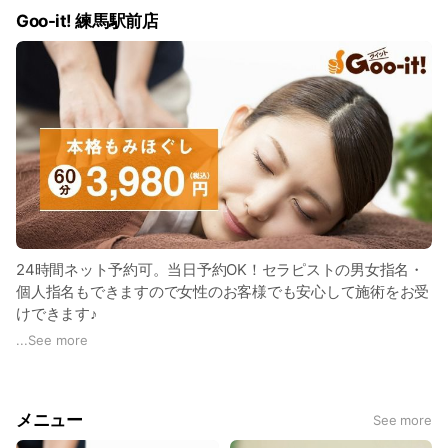
Goo-it! 練馬駅前店
24時間ネット予約可。当日予約OK！セラピストの男女指名・
個人指名もできますので女性のお客様でも安心して施術をお受
けできます♪
...
See more
練馬でマッサージファンに大好評のグイット！
西武池袋線・都営大江戸線 練馬駅 A2出口 徒歩1分。
メニュー
See more
本格もみほぐしを60分3,980円（税込）にてご提供。お急ぎの
お客様には30分2,480円（税込）メニューもご用意。全身のも