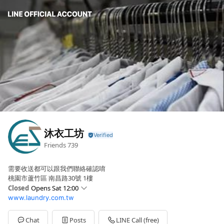
沐衣工坊
Friends
739
需要收送都可以跟我們聯絡確認唷
桃園市蘆竹區 南昌路30號 1樓
Closed
Opens Sat 12:00
www.laundry.com.tw
Sun
Closed
Mon
09:00 - 21:00
Tue
09:00 - 21:00
Chat
Posts
LINE Call (free)