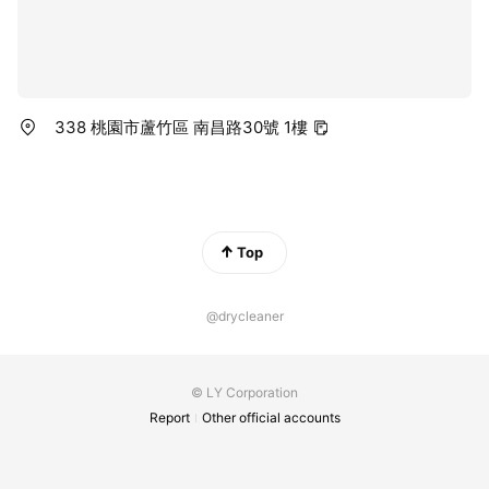
338 桃園市蘆竹區 南昌路30號 1樓
Top
@drycleaner
© LY Corporation
Report
Other official accounts