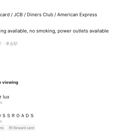
rcard / JCB / Diners Club / American Express
ing available, no smoking, power outlets available
駅・東金駅
e viewing
 lux
ds
ＯＳＳＲＯＡＤＳ
ds
ns
Reward card