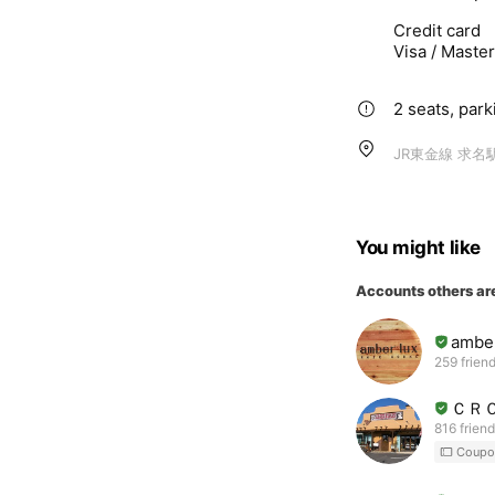
Credit card
Visa / Maste
2 seats, park
JR東金線 求名
You might like
Accounts others ar
amber
259 frien
ＣＲ
816 frien
Coupo