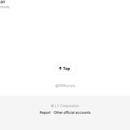
air
riends
Top
@069zyxyq
© LY Corporation
Report
Other official accounts