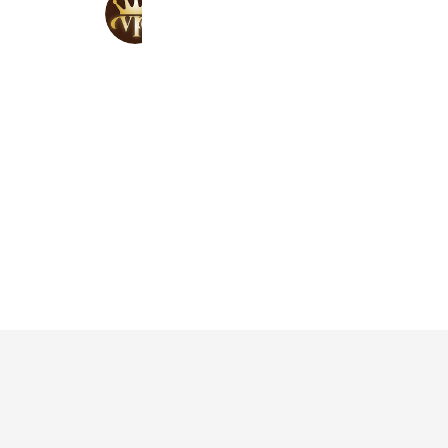
脱毛サロンVIO~ヴィオ~
510 friends