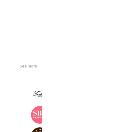
See more
tresor eternal
615 friends
Reward card
湘南美容クリニック
3,361,098 friends