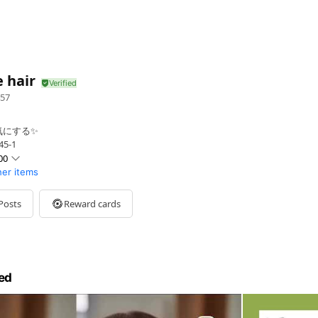
 hair
57
気にする✨
5-1
00
her items
Posts
Reward cards
日，毎週月曜日
ed