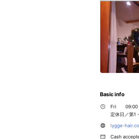
Basic info
Fri
09:00 
定休日／第1
lygge-hair.c
Cash accept