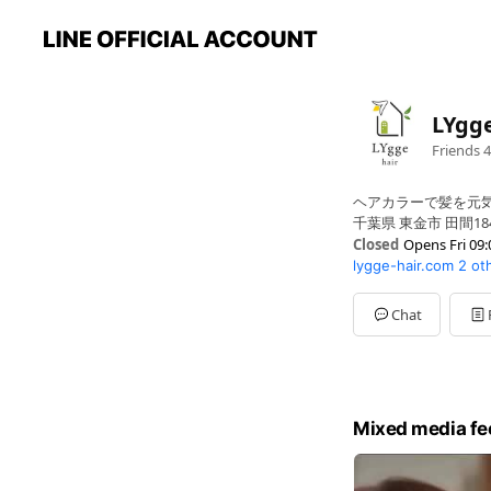
LYgge
Friends
4
ヘアカラーで髪を元
千葉県 東金市 田間184
Closed
Opens Fri 09:
lygge-hair.com
2 ot
Sun
09:00 - 19:00
Mon
Closed
Tue
09:00 - 19:00
Chat
Wed
09:00 - 19:00
Thu
09:00 - 19:00
Fri
09:00 - 19:00
Sat
09:00 - 19:00
定休日／第1・3日曜
Mixed media fe