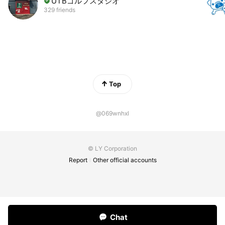
UTBゴルフスタジオ
329 friends
Top
@069wnhxl
© LY Corporation
Report
Other official accounts
Chat