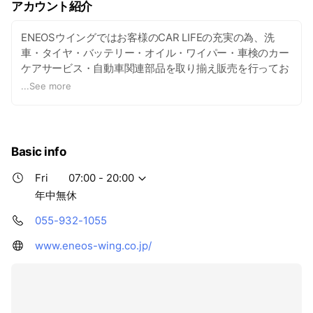
アカウント紹介
ENEOSウイングではお客様のCAR LIFEの充実の為、洗
車・タイヤ・バッテリー・オイル・ワイパー・車検のカー
ケアサービス・自動車関連部品を取り揃え販売を行ってお
ります。
...
See more
店舗で無料安全点検を行っており、プロのスタッフがメン
テナンスも承ります。お気軽にご相談ください。
Basic info
Fri
07:00 - 20:00
年中無休
055-932-1055
www.eneos-wing.co.jp/