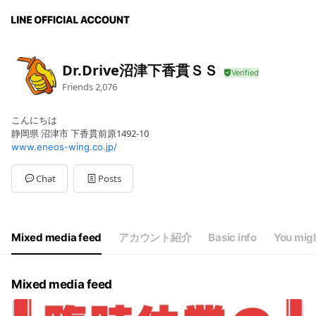
Dr.Drive沼津下香貫ＳＳ
Friends
2,076
こんにちは
静岡県 沼津市 下香貫前原1492-10
www.eneos-wing.co.jp/
Chat
Posts
Mixed media feed
アカウント紹介
Basic info
You migh
Mixed media feed