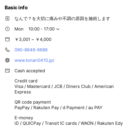
Basic info
なんで？を大切に痛みや不調の原因を施術します
Mon
10:00 - 17:00
￥3,001 ~ ￥4,000
090-8648-6686
www.tonari0410.jp/
Cash accepted
Credit card
Visa / Mastercard / JCB / Diners Club / American
Express
QR code payment
PayPay / Rakuten Pay / d Payment / au PAY
E-money
iD / QUICPay / Transit IC cards / WAON / Rakuten Edy