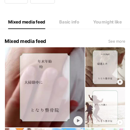
Wed
Closed
Thu
10:00 - 19:00
Fri
10:00 - 17:00
Sat
09:30 - 14:00
Mixed media feed
Basic info
You might like
Mixed media feed
See more