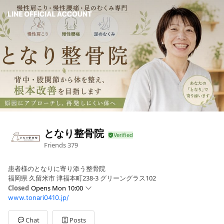
となり整骨院
Friends
379
患者様のとなりに寄り添う整骨院
福岡県 久留米市 津福本町238-3 グリーングラス102
Closed
Opens Mon 10:00
www.tonari0410.jp/
Sun
09:30 - 14:00
Mon
10:00 - 17:00
Tue
10:00 - 19:00
Chat
Posts