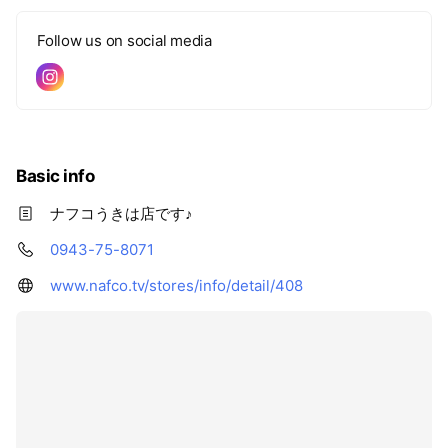
Follow us on social media
Basic info
ナフコうきは店です♪
0943-75-8071
www.nafco.tv/stores/info/detail/408