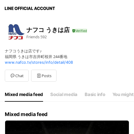
ナフコ うきは店
Friends
592
ナフコうきは店です♪
福岡県 うきは市吉井町桜井 244番地
www.nafco.tv/stores/info/detail/408
Chat
Posts
Mixed media feed
Social media
Basic info
You might 
Mixed media feed