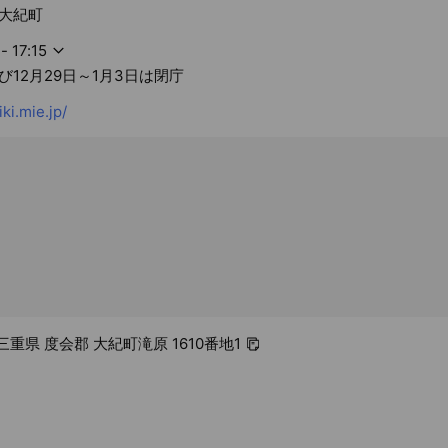
大紀町
- 17:15
12月29日～1月3日は閉庁
ki.mie.jp/
3 三重県 度会郡 大紀町滝原 1610番地1