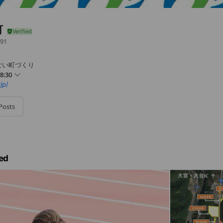
町
91
ない町づくり
8:30
jp/
Posts
9日～1月3日は閉庁
ed