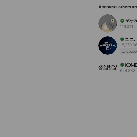
Accounts others ar
ゲゲ
119,841 f
ユニ
15,359,06
Coupo
KOME
644,333 f