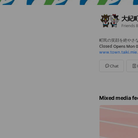
大紀
Friends
8
町民の笑顔を絶やさ
Closed
Opens Mon 0
www.town.taiki.mie.
Sun
Closed
Mon
08:30 - 17:15
Tue
08:30 - 17:15
Chat
Wed
08:30 - 17:15
Thu
08:30 - 17:15
Fri
08:30 - 17:15
Sat
Closed
土日祝祭日及び12月2
Mixed media fe