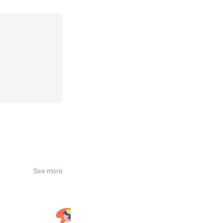
See more
美術教室Hibi
792 friends