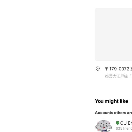
〒179-007
都営大江戸線「
You might like
Accounts others ar
CU En
635 frien