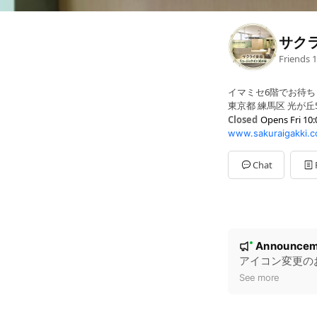
サク
Friends
1
イマミセ6階でお待ち
東京都 練馬区 光が丘5
Closed
Opens Fri 10:
www.sakuraigakki.c
Sun
10:00 - 17:00
Mon
10:00 - 20:00
Tue
10:00 - 20:00
Chat
Wed
10:00 - 20:00
Thu
10:00 - 20:00
Fri
10:00 - 20:00
Sat
10:00 - 20:00
祝日は休業です
N
Announcem
New
o
アイコン変更の
t
See more
i