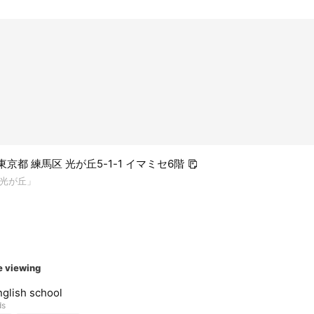
2 東京都 練馬区 光が丘5-1-1 イマミセ6階
光が丘」
e viewing
glish school
ds