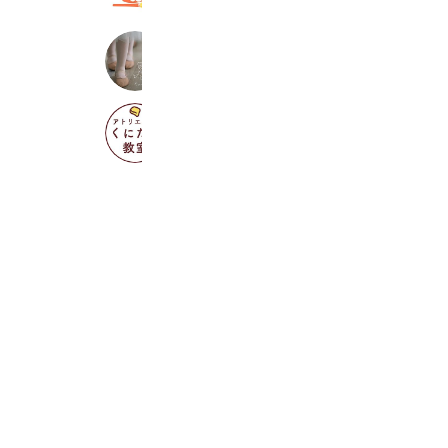
Mao Ballet studio
394 friends
a.b.Kunitachi
357 friends