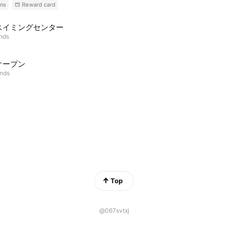
ns
Reward card
スイミングセンター
ends
オープン
ends
Top
@067svtxj