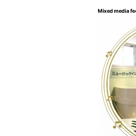
c
e
Mixed media fe