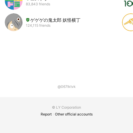
83,843 friends
ゲゲゲの鬼太郎 妖怪横丁
124,115 friends
@067lktvk
© LY Corporation
Report
Other official accounts