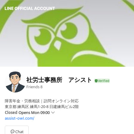
社労士事務所 アシスト
Friends
8
障害年金・労務相談｜訪問オンライン対応
東京都 練馬区 練馬1-20-8 日建練馬ビル2階
Closed
Opens Mon 09:00
assist-owl.com/
Sun
09:00 - 21:00
Mon
09:00 - 21:00
Tue
09:00 - 21:00
Chat