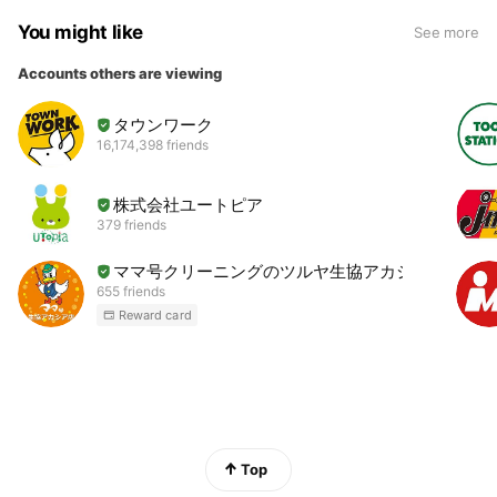
You might like
See more
◎申請期限：令和8年7月9日（木）が迫っています。
2025年度の実績では、第1回が約2週間、第2回は即日で締
Accounts others are viewing
め切られました。 競争率が高く、予算上限に達した時点で
受付終了となる制度です。
タウンワーク
16,174,398 friends
2026年度（令和8年度）はもう一度募集（今回は2,500社
の枠に対して応募者多数の場合は抽選となり、落選した場
株式会社ユートピア
合は奨励金が支給されないためご注意ください。条件が合
379 friends
えば引き続き次回も応募できます。）が見込まれています
が、今回の締切は令和8年7月9日です。
ママ号クリーニングのツルヤ生協アカシア店
655 friends
マニュアル整備・研修の実施には一定の準備期間が必要で
Reward card
すので、エントリー期限前にすべてを終えなければならな
いため、今すぐご相談いただくことが受給への最短ルート
だと思います。
アシストが提供する支援内容
当事務所は特定社会保険労務士として、労務管理・職場環
Top
境整備の専門家の立場から以下の支援を提供します。