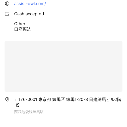
備したい
assist-owl.com/
一つでも当てはまるなら、ぜひ最後までお読みください。
Cash accepted
Other
東京都のカスハラ防止奨励金をご存じですか？
口座振込
東京都では、都内の中小企業がカスタマーハラスメント防
止対策に取り組む際に、最大40万円（定額）の奨励金を支
給する制度を実施しています（東京都カスタマーハラスメ
ント防止対策推進事業）。
奨励金を受け取るには、以下の2つの要件を両方とも満た
す必要があります。
①【必須】マニュアル整備 カスハラ対策マニュアルの作
成・改定（東京都カスハラ防止条例への言及が必須）
〒176-0001 東京都 練馬区 練馬1-20-8 日建練馬ビル2階
②【選択】実践的取組 外部人材の活用・録音環境の整
備・AIシステム導入などから選択
西武池袋線練馬駅
社労士事務所アシストは、①マニュアル整備から②外部
人材としての研修・顧問対応まで、奨励金要件を満たす形
でワンストップにサポートいたします。