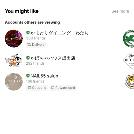
You might like
See more
Accounts others are viewing
かまとりダイニング わだち
300 friends
Delivery
かぼちゃハウス成田店
292 friends
NAIL55 salon
166 friends
Coupons
Reward card