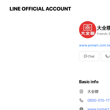
大全聯
Friends
3
www.pxmart.com.t
Chat
Basic info
大全聯
0800-010-17
www.pxmart