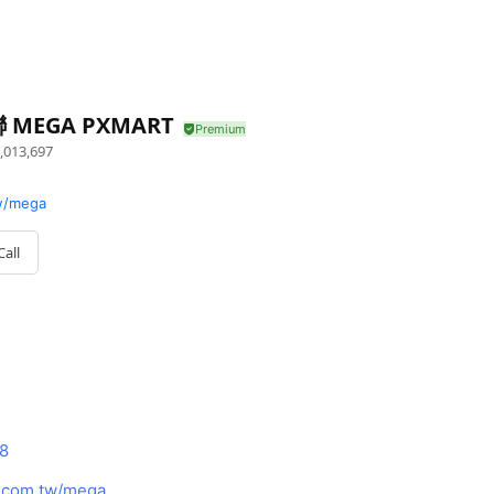
 MEGA PXMART
,013,697
w/mega
Call
8
.com.tw/mega