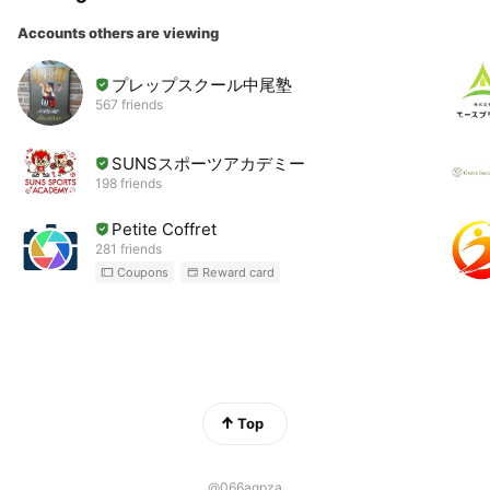
Accounts others are viewing
プレップスクール中尾塾
567 friends
SUNSスポーツアカデミー
198 friends
Petite Coffret
281 friends
Coupons
Reward card
Top
@066agpza