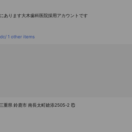
にあります大木歯科医院採用アカウントです
idc/
1 other items
8 三重県 鈴鹿市 南長太町鎗添2505-2