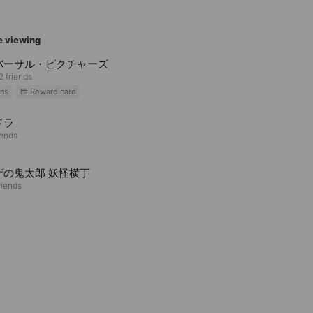
e viewing
バーサル・ピクチャーズ
2 friends
ns
Reward card
ドラ
iends
ゲの鬼太郎 妖怪横丁
riends