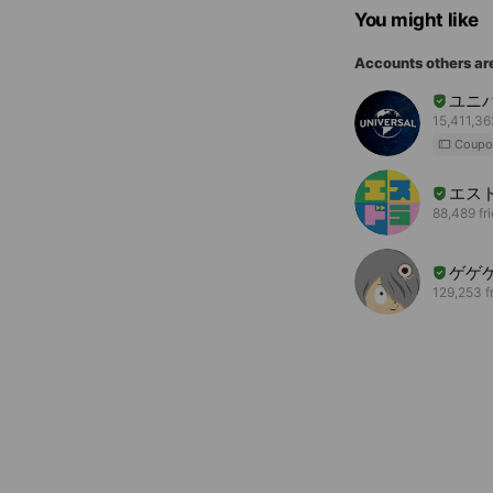
You might like
Accounts others ar
ユニ
15,411,36
Coupo
エス
88,489 fr
ゲゲ
129,253 f