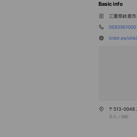
Basic info
三重県鈴鹿市
0593951000
linktr.ee/ohk
〒513-004
長太ノ浦駅