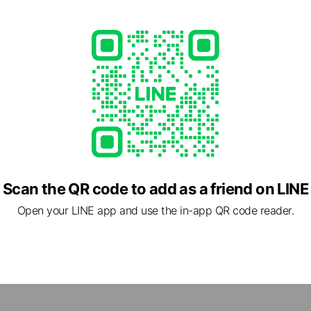
v
i
d
e
o
Scan the QR code to add as a friend on LINE
Open your LINE app and use the in-app QR code reader.
で1医院のみを運営しております。
医院で20台ございます。おそらく三重県で1医院としては一番大きい