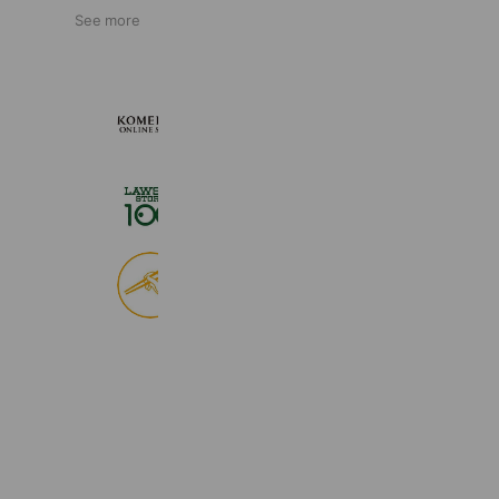
See more
KOMEHYO ONLINE STORE
660,534 friends
ローソンストア１００
2,725,061 friends
食べログ
9,033,836 friends