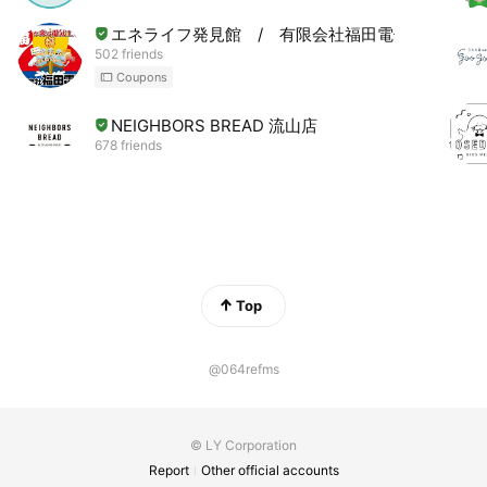
エネライフ発見館 / 有限会社福田電子
502 friends
Coupons
NEIGHBORS BREAD 流山店
678 friends
Top
@064refms
© LY Corporation
Report
Other official accounts