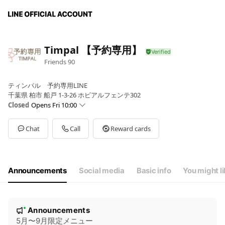
Timpal 【予約専用】
Friends
90
ティンパル 予約専用LINE
千葉県 柏市 船戸 1-3-26 ホビアルフェンテ302
Closed
Opens Fri 10:00
Sun
10:00 - 21:00
Mon
10:00 - 21:00
Chat
Call
Reward cards
Tue
10:00 - 21:00
Wed
10:00 - 21:00
Thu
10:00 - 21:00
Fri
10:00 - 21:00
Announcements
Social media
Basic info
You might l
Sat
10:00 - 21:00
不定休
N
Announcements
New
o
5月〜9月限定メニュー