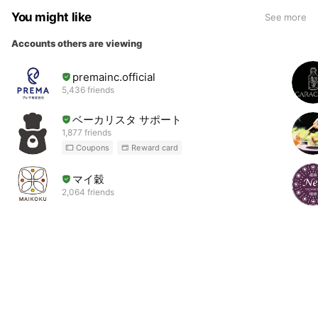
You might like
See more
Accounts others are viewing
premainc.official
5,436 friends
ベーカリスタ サポート
1,877 friends
Coupons
Reward card
マイ穀
2,064 friends