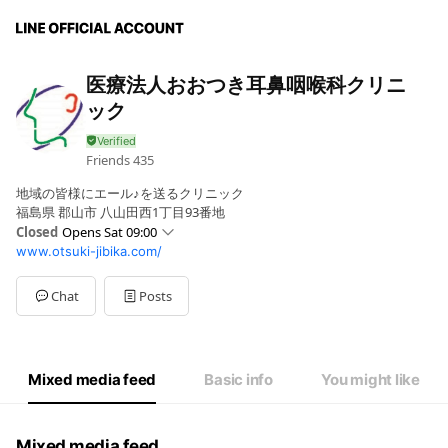
医療法人おおつき耳鼻咽喉科クリニ
ック
Friends
435
地域の皆様にエール♪を送るクリニック
福島県 郡山市 八山田西1丁目93番地
Closed
Opens Sat 09:00
www.otsuki-jibika.com/
Mon
09:00 - 12:30,14:30 - 18:30
Sat
09:00 - 12:30,14:00 - 15:30
Thu
Closed
Chat
Posts
Sun
Closed
休診日 木・日・祝祭日
Mixed media feed
Basic info
You might like
Mixed media feed