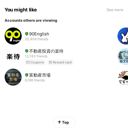
You might like
See more
Accounts others are viewing
90English
20,406 friends
不動産投資の楽待
12,743 friends
Coupons
Reward card
富動産市場
6,166 friends
Top