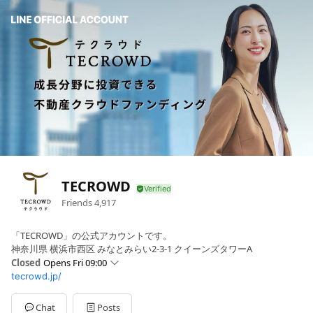
TECROWD
Friends
4,917
「TECROWD」の公式アカウントです。
神奈川県 横浜市西区 みなとみらい2-3-1 クイーンズタワーA
Closed
Opens Fri 09:00
tecrowd.jp/
Sun
Closed
Mon
09:00 - 17:00
Tue
09:00 - 17:00
Chat
Posts