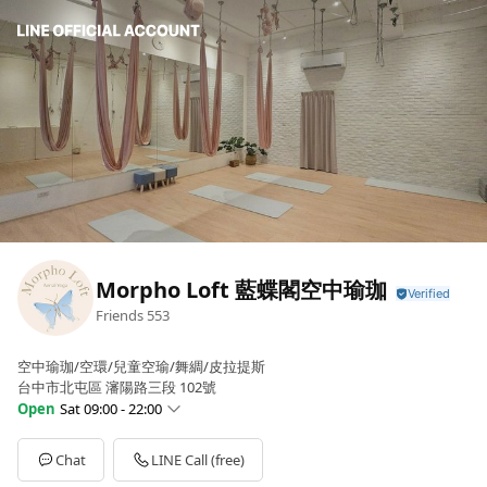
Morpho Loft 藍蝶閣空中瑜珈
Friends
553
空中瑜珈/空環/兒童空瑜/舞綢/皮拉提斯
台中市北屯區 瀋陽路三段 102號
Open
Sat 09:00 - 22:00
Sun
09:00 - 22:00
Mon
09:00 - 22:00
Chat
LINE Call (free)
Tue
09:00 - 22:00