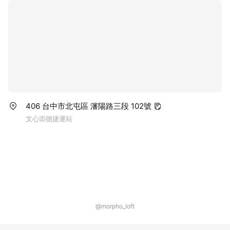
406 台中市北屯區 瀋陽路三段 102號
文心崇德捷運站
@morpho_loft