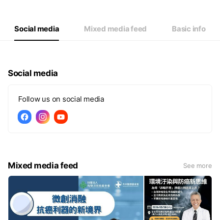
Wed
08:30 - 17:30
Thu
08:30 - 17:30
Fri
08:30 - 17:30
Social media
Mixed media feed
Basic info
Sat
00:00 - 00:00
例假日為公休日
Social media
Follow us on social media
Mixed media feed
See more