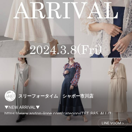
スリーフォータイム シャポー市川店
▼NEW ARRIVAL▼
https://www.andon-jione.com/category/TFT_B85_ALL/?
utm_source=line&utm_medium=line&utm_campaign=tft_0308
LINE VOOM