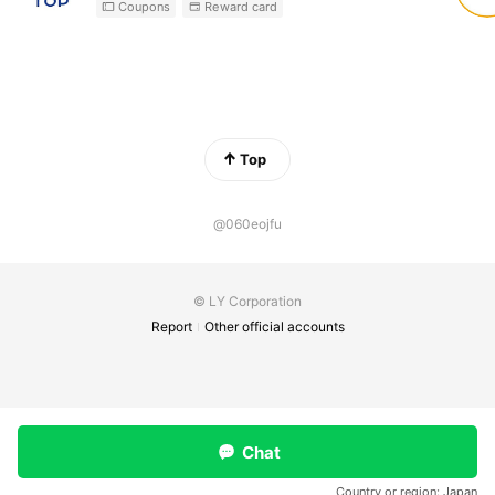
Coupons
Reward card
Top
@060eojfu
© LY Corporation
Report
Other official accounts
Chat
Country or region:
Japan