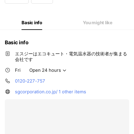
Wed
Open 24 hours
Thu
Open 24 hours
Fri
Open 24 hours
Sat
Open 24 hours
Basic info
You might like
Basic info
エスジーはエコキュート・電気温水器の技術者が集まる
会社です
Fri
Open 24 hours
0120-227-757
sgcorporation.co.jp/
1 other items