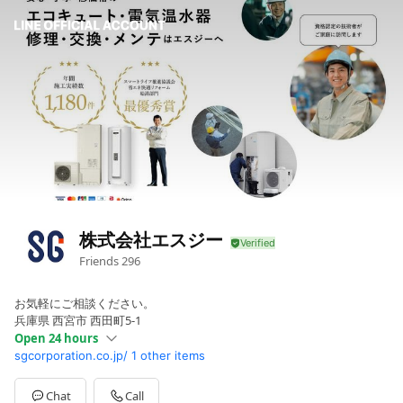
株式会社エスジー
Friends
296
お気軽にご相談ください。
兵庫県 西宮市 西田町5-1
Open 24 hours
sgcorporation.co.jp/
1 other items
Sun
Open 24 hours
Mon
Open 24 hours
Tue
Open 24 hours
Chat
Call