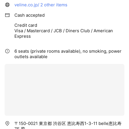
veline.co.jp/
2 other items
Cash accepted
Credit card
Visa / Mastercard / JCB / Diners Club / American
Express
6 seats (private rooms available), no smoking, power
outlets available
〒150-0021 東京都 渋谷区 恵比寿西1-3-11 belle恵比寿
7F