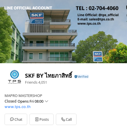
SKF BY ไทยภาสิทธิ์
Friends
4,051
MAPRO MASTERSHOP
Closed
Opens Fri 08:00
www.tps.co.th
Sun
Closed
Mon
08:00 - 17:00
Tue
08:00 - 17:00
Chat
Posts
Call
Wed
08:00 - 17:00