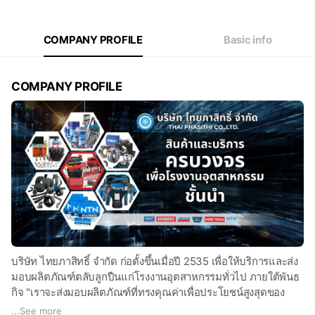
Thu
08:00 - 17:00
Fri
08:00 - 17:00
Sat
08:00 - 12:00
COMPANY PROFILE
Basic info
จำหน่ายผลิตภัณฑ์งานหมุนรอบเพลา
COMPANY PROFILE
บริษัท ไทยภาสิทธิ์ จำกัด ก่อตั้งขึ้นเมื่อปี 2535 เพื่อให้บริการและส่ง
มอบผลิตภัณฑ์ตลับลูกปืนแก่โรงงานอุตสาหกรรมทั่วไป ภายใต้พันธ
กิจ "เราจะส่งมอบผลิตภัณฑ์ที่ทรงคุณค่าเพื่อประโยชน์สูงสุดของ
ลูกค้า"
...
See more