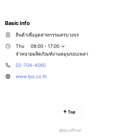
บริษัทฯ ได้รับการแต่งตั้งจากบริษัท เอส เค เอฟ (ประเทศไทย) จำกัด
ให้เป็นผู้แทนจำหน่าย ที่ได้รับการแต่งตั้งอย่างเป็นทางการตั้งแต่ ปี
Basic info
2536 บริษัทฯได้ทำหน้าที่ส่งผ่านผลิตภัณฑ์และ เทคโนโลยีของเอส
เคเอฟ ที่ได้สะสมมาเป็นเวลากว่า 100 ปี ภายใต้วิสัยทัศน์
สินค้าเพื่ออุตสาหกรรมครบวงจร
"สรรค์สร้างโลกด้วยความรู้ของ เอส เค เอฟ" To Equip The World
Thu
08:00 - 17:00
With SKF
จำหน่ายผลิตภัณฑ์งานหมุนรอบเพลา
02-704-4060
บริษัทฯ ได้มุ่งเน้นในการสนับสนุนความต้องการของลูกค้า ให้บริการ
ผลิตภัณฑ์รอบเพลา (Total Shaft Solutions Provider)
www.tps.co.th
Top
@tps_official